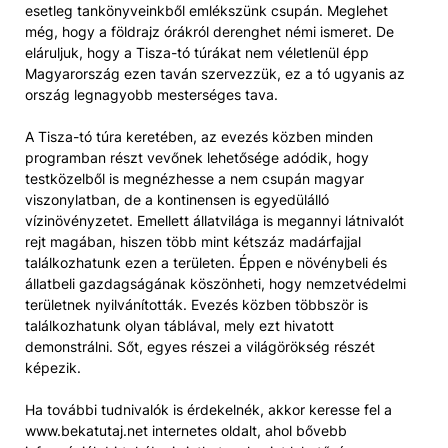
esetleg tankönyveinkből emlékszünk csupán. Meglehet
még, hogy a földrajz órákról derenghet némi ismeret. De
eláruljuk, hogy a Tisza-tó túrákat nem véletlenül épp
Magyarország ezen taván szervezzük, ez a tó ugyanis az
ország legnagyobb mesterséges tava.
A Tisza-tó túra keretében, az evezés közben minden
programban részt vevőnek lehetősége adódik, hogy
testközelből is megnézhesse a nem csupán magyar
viszonylatban, de a kontinensen is egyedülálló
vízinövényzetet. Emellett állatvilága is megannyi látnivalót
rejt magában, hiszen több mint kétszáz madárfajjal
találkozhatunk ezen a területen. Éppen e növénybeli és
állatbeli gazdagságának köszönheti, hogy nemzetvédelmi
területnek nyilvánították. Evezés közben többször is
találkozhatunk olyan táblával, mely ezt hivatott
demonstrálni. Sőt, egyes részei a világörökség részét
képezik.
Ha további tudnivalók is érdekelnék, akkor keresse fel a
www.bekatutaj.net internetes oldalt, ahol bővebb