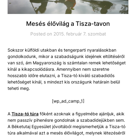
Mesés élővilág a Tisza-tavon
Posted on 2015. február 7. szombat
Sokszor külföldi utakban és tengerparti nyaralásokban
gondolkodunk, mikor a szabadságunk idejének eltöltéséről
van szó, ám Magyarország is számtalan remek lehetőséget
kínál a kikapcsolódásra. Amennyiben nem szeretne
hosszabb időre elutazni, a Tisza-tó kiváló szabadidős
lehetőséget kínál, s mindezt kis országunk határain belül
teheti meg.
[wp_ad_camp_1]
A
Tisza-tó túra
főként azoknak a figyelmébe ajánljuk, akik
nem passzív pihenésre gondolnak a szabadidejükben sem.
A Béketutaj Egyesület jóvoltából megismerhetjük a Tisza-tó
túra alkalmával azt a mesés élővilágot, melynek létezéséről