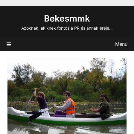
Skip
to
Bekesmmk
content
Azoknak, akiknek fontos a PR és annak ereje…
Menu