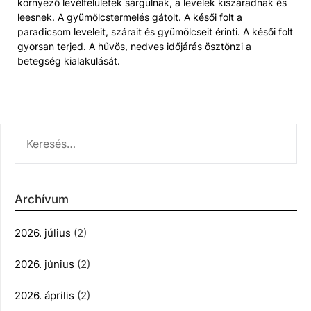
környező levélfelületek sárgulnak, a levelek kiszáradnak és
leesnek. A gyümölcstermelés gátolt. A késői folt a
paradicsom leveleit, szárait és gyümölcseit érinti. A késői folt
gyorsan terjed. A hűvös, nedves időjárás ösztönzi a
betegség kialakulását.
KERESÉS:
Archívum
2026. július
(2)
2026. június
(2)
2026. április
(2)