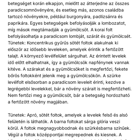
betegséget korán elkapjon, mielőtt az átterjedne az összes
paradicsomnövényére, és esetleg más, azonos családba
tartozó növényekre, például burgonyára, padlizsánra és
paprikára. Egyes betegségek befolyásolják a lombozatot,
míg mások megtámadják a gyümölcsöt. A korai folt
befolyásolhatja a paradicsom lombját, szárát és gyümölcsét.
Tünetek: Koncentrikus gyűrűs sötét foltok alakulnak ki
először az idősebb leveleken, amelyek érintik a fertőzött
talajt. A környező levélfelület sárgulhat. Az érintett levelek
idő előtt elhalhatnak, így a gyümölcsök napfénynek vannak
kitéve. A szárakat és a gyümölcsöket is megfertőzi, fekete
bőrös foltokként jelenik meg a gyümölcsökön. A szürke
levélfolt elsősorban a paradicsom leveleit érinti, kezdve a
legrégebbi levelekkel, bár a növény szárait is megfertőzheti.
Nem fertőzi meg a gyümölcsöt, bár a betegség hordozható
a fertőzött növény magjában.
Tünetek: Apró, sötét foltok, amelyek a levelek felső és alsó
felületén is láthatók. A barna foltokat sárga glória veszi
körül. A foltok megnagyobbodnak és szürkésbarna színűek.
Végül a foltok középpontjai megrepednek és kiesnek. A