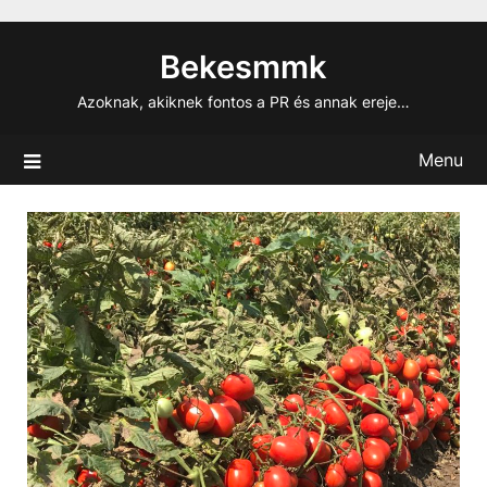
Skip
to
Bekesmmk
content
Azoknak, akiknek fontos a PR és annak ereje…
Menu