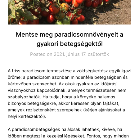
Mentse meg paradicsomnövényeit a
gyakori betegségektől
Posted on 2021. június 17. csütörtök
A friss paradicsom termesztése a zöldségkertész egyik igazi
öröme; a paradicsom azonban mindenféle betegségben és
kártevőben szenvedhet. Az okok gyakran az időjárási
viszonyokhoz kapcsolódnak, amelyek természetesen nem
szabályozhatók. Ha tudja, hogy a környéke hajlamos
bizonyos betegségekre, akkor keressen olyan fajtákat,
amelyek rezisztensként szerepelnek (kérjen ajánlásokat a
helyi kertészektől).
A paradicsombetegségek halálosak lehetnek, kivéve, ha
időben megteszi a kezelési lépéseket. Fontos, hogy minden