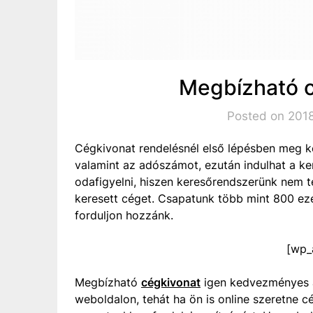
Megbízható c
Posted on 2018
Cégkivonat rendelésnél első lépésben meg k
valamint az adószámot, ezután indulhat a ke
odafigyelni, hiszen keresőrendszerünk nem t
keresett céget. Csapatunk több mint 800 eze
forduljon hozzánk.
[wp_
Megbízható
cégkivonat
igen kedvezményes á
weboldalon, tehát ha ön is online szeretne c