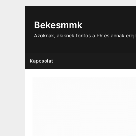
Skip
to
content
Bekesmmk
Azoknak, akiknek fontos a PR és annak ere
Kapcsolat