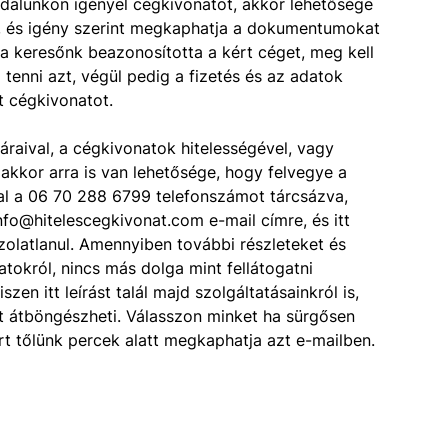
ldalunkon igényel cégkivonatot, akkor lehetősége
t, és igény szerint megkaphatja a dokumentumokat
 a keresőnk beazonosította a kért céget, meg kell
tenni azt, végül pedig a fizetés és az adatok
 cégkivonatot.
áraival, a cégkivonatok hitelességével, vagy
akkor arra is van lehetősége, hogy felvegye a
al a 06 70 288 6799 telefonszámot tárcsázva,
nfo@hitelescegkivonat.com e-mail címre, és itt
latlanul. Amennyiben további részleteket és
tokról, nincs más dolga mint fellátogatni
en itt leírást talál majd szolgáltatásainkról is,
att átböngészheti. Válasszon minket ha sürgősen
rt tőlünk percek alatt megkaphatja azt e-mailben.