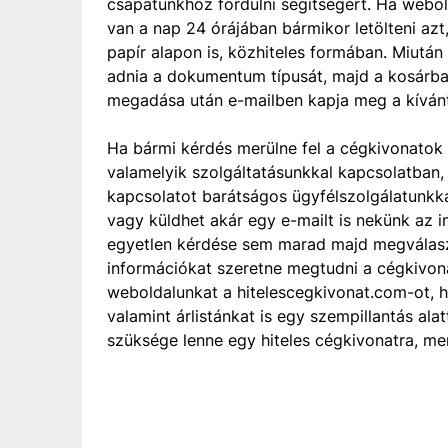
csapatunkhoz fordulni segítségért. Ha webo
van a nap 24 órájában bármikor letölteni az
papír alapon is, közhiteles formában. Miután
adnia a dokumentum típusát, majd a kosárba 
megadása után e-mailben kapja meg a kívánt
Ha bármi kérdés merülne fel a cégkivonatok 
valamelyik szolgáltatásunkkal kapcsolatban, 
kapcsolatot barátságos ügyfélszolgálatunkk
vagy küldhet akár egy e-mailt is nekünk az i
egyetlen kérdése sem marad majd megválaszo
információkat szeretne megtudni a cégkivona
weboldalunkat a hitelescegkivonat.com-ot, hisz
valamint árlistánkat is egy szempillantás al
szüksége lenne egy hiteles cégkivonatra, me