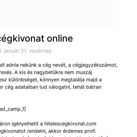
égkivonat online
. január 21. vasárnap
ell adnia nekünk a cég nevét, a cégjegyzékszámot,
resés. A kis és nagybetűkre nem muszáj
esz különbséget, könnyen megtalálja majd a
r cég adataiban tud válogatni, tehát bátran
ad_camp_1]
ron igényelhető a hitelescegkivonat.com
égkivonatot rendelni, akkor érdemes profi