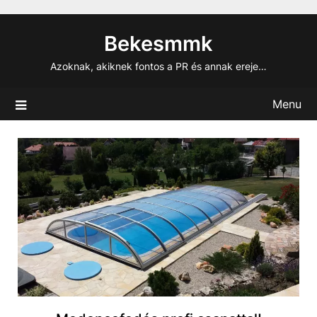
Skip
to
Bekesmmk
content
Azoknak, akiknek fontos a PR és annak ereje…
Menu