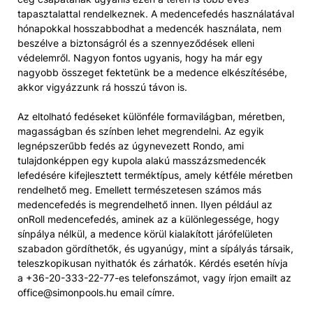
tapasztalattal rendelkeznek. A medencefedés használatával
hónapokkal hosszabbodhat a medencék használata, nem
beszélve a biztonságról és a szennyeződések elleni
védelemről. Nagyon fontos ugyanis, hogy ha már egy
nagyobb összeget fektetünk be a medence elkészítésébe,
akkor vigyázzunk rá hosszú távon is.
Az eltolható fedéseket különféle formavilágban, méretben,
magasságban és színben lehet megrendelni. Az egyik
legnépszerűbb fedés az úgynevezett Rondo, ami
tulajdonképpen egy kupola alakú masszázsmedencék
lefedésére kifejlesztett terméktípus, amely kétféle méretben
rendelhető meg. Emellett természetesen számos más
medencefedés is megrendelhető innen. Ilyen például az
onRoll medencefedés, aminek az a különlegessége, hogy
sínpálya nélkül, a medence körül kialakított járófelületen
szabadon gördíthetők, és ugyanúgy, mint a sípályás társaik,
teleszkopikusan nyithatók és zárhatók. Kérdés esetén hívja
a +36-20-333-22-77-es telefonszámot, vagy írjon emailt az
office@simonpools.hu email címre.