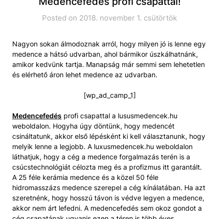
Medencefedés profi csapattal!
Posted on 2018. november 1. csütörtök
Nagyon sokan álmodoznak arról, hogy milyen jó is lenne egy
medence a hátsó udvarban, ahol bármikor úszkálhatnánk,
amikor kedvünk tartja. Manapság már semmi sem lehetetlen
és elérhető áron lehet medence az udvarban.
[wp_ad_camp_1]
Medencefedés
profi csapattal a lususmedencek.hu
weboldalon. Hogyha úgy döntünk, hogy medencét
csináltatunk, akkor első lépésként ki kell választanunk, hogy
melyik lenne a legjobb. A luxusmedencek.hu weboldalon
láthatjuk, hogy a cég a medence forgalmazás terén is a
csúcstechnológiát célozta meg és a profizmus itt garantált.
A 25 féle kerámia medence és a közel 50 féle
hidromasszázs medence szerepel a cég kínálatában. Ha azt
szeretnénk, hogy hosszú távon is védve legyen a medence,
akkor nem árt lefedni. A medencefedés sem okoz gondot a
cég csapatának ugyanis ezen a téren is több éves