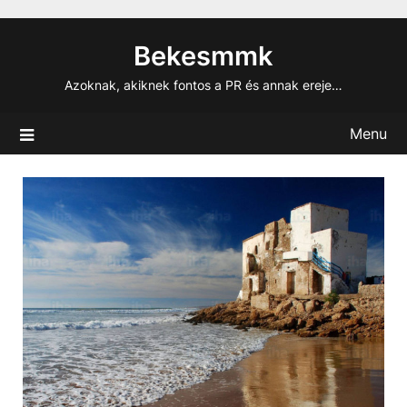
Skip
to
Bekesmmk
content
Azoknak, akiknek fontos a PR és annak ereje…
Menu