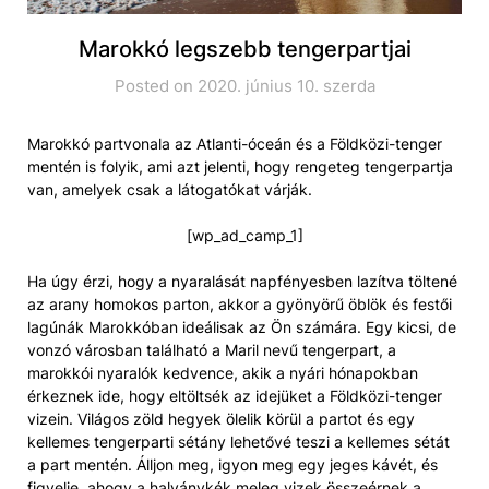
Marokkó legszebb tengerpartjai
Posted on 2020. június 10. szerda
Marokkó partvonala az Atlanti-óceán és a Földközi-tenger
mentén is folyik, ami azt jelenti, hogy rengeteg tengerpartja
van, amelyek csak a látogatókat várják.
[wp_ad_camp_1]
Ha úgy érzi, hogy a nyaralását napfényesben lazítva töltené
az arany homokos parton, akkor a gyönyörű öblök és festői
lagúnák Marokkóban ideálisak az Ön számára. Egy kicsi, de
vonzó városban található a Maril nevű tengerpart, a
marokkói nyaralók kedvence, akik a nyári hónapokban
érkeznek ide, hogy eltöltsék az idejüket a Földközi-tenger
vizein. Világos zöld hegyek ölelik körül a partot és egy
kellemes tengerparti sétány lehetővé teszi a kellemes sétát
a part mentén. Álljon meg, igyon meg egy jeges kávét, és
figyelje, ahogy a halványkék meleg vizek összeérnek a