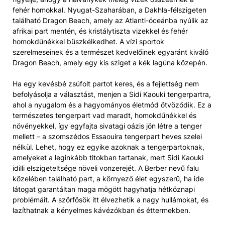
fehér homokkal. Nyugat-Szaharában, a Dakhla-félszigeten
található Dragon Beach, amely az Atlanti-óceánba nyúlik az
afrikai part mentén, és kristálytiszta vizekkel és fehér
homokdűnékkel büszkélkedhet. A vízi sportok
szerelmeseinek és a természet kedvelőinek egyaránt kiváló
Dragon Beach, amely egy kis sziget a kék lagúna közepén.
Ha egy kevésbé zsúfolt partot keres, és a fejlettség nem
befolyásolja a választást, menjen a Sidi Kaouki tengerpartra,
ahol a nyugalom és a hagyományos életmód ötvöződik. Ez a
természetes tengerpart vad maradt, homokdűnékkel és
növényekkel, így egyfajta sivatagi oázis jön létre a tenger
mellett – a szomszédos Essaouira tengerpart heves szelei
nélkül. Lehet, hogy ez egyike azoknak a tengerpartoknak,
amelyeket a leginkább titokban tartanak, mert Sidi Kaouki
idilli elszigeteltsége növeli vonzerejét. A Berber nevű falu
közelében található part, a környező élet egyszerű, ha ide
látogat garantáltan maga mögött hagyhatja hétköznapi
problémáit. A szörfösök itt élvezhetik a nagy hullámokat, és
lazíthatnak a kényelmes kávézókban és éttermekben.