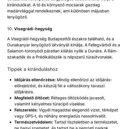
kirándulókat. A tó és környező mocsarak gazdag
madárvilággal rendelkeznek, ami különösen májusban
lenyűgöző.
10.
Visegrádi-hegység
A Visegrádi-hegység Budapesttől északra található, és a
Dunakanyar lenyűgöző látványát kínálja. A Fellegvárból és a
Salamon-toronyból páratlan kilátás nyílik a Dunára. A Rám-
szakadék és a Prédikálószék is népszerű túraútvonalak.
Tippek a kiránduláshoz
Időjárás ellenőrzése:
Mindig ellenőrizd az időjárás-
előrejelzést, és készülj fel a változékony tavaszi
időjárásra.
Megfelelő öltözet:
Réteges öltözködés javasolt,
valamint kényelmes túracipő viselése.
Felszerelés:
Vigyél magaddal elegendő vizet, térképet
vagy GPS-t, és néhány energiadús nassolnivalót.
Természetvédelem:
Tartsd tiszteletben a természetet,
ne hagyj szemetet, és tartsd be a nemzeti parkok