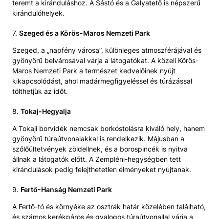
teremt a kiránduláshoz. A Sástó és a Galyatető is népszerű
kirándulóhelyek.
7.
Szeged és a Körös-Maros Nemzeti Park
Szeged, a „napfény városa”, különleges atmoszférájával és
gyönyörű belvárosával várja a látogatókat. A közeli Körös-
Maros Nemzeti Park a természet kedvelőinek nyújt
kikapcsolódást, ahol madármegfigyeléssel és túrázással
tölthetjük az időt.
8.
Tokaj-Hegyalja
A Tokaji borvidék nemcsak borkóstolásra kiváló hely, hanem
gyönyörű túraútvonalakkal is rendelkezik. Májusban a
szőlőültetvények zöldellnek, és a borospincék is nyitva
állnak a látogatók előtt. A Zempléni-hegységben tett
kirándulások pedig felejthetetlen élményeket nyújtanak.
9.
Fertő-Hanság Nemzeti Park
A Fertő-tó és környéke az osztrák határ közelében található,
és számos kerékpáros és gyalogos túraútvonallal várja a