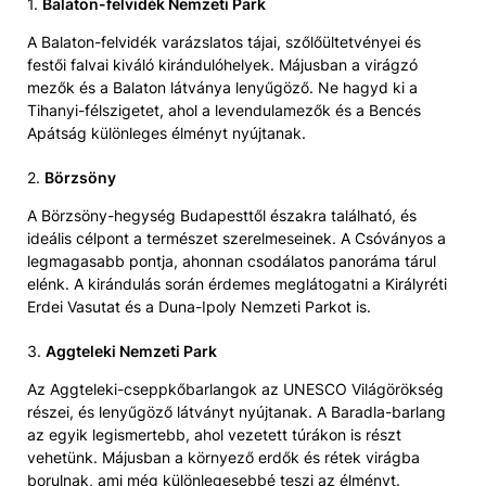
1.
Balaton-felvidék Nemzeti Park
A Balaton-felvidék varázslatos tájai, szőlőültetvényei és
festői falvai kiváló kirándulóhelyek. Májusban a virágzó
mezők és a Balaton látványa lenyűgöző. Ne hagyd ki a
Tihanyi-félszigetet, ahol a levendulamezők és a Bencés
Apátság különleges élményt nyújtanak.
2.
Börzsöny
A Börzsöny-hegység Budapesttől északra található, és
ideális célpont a természet szerelmeseinek. A Csóványos a
legmagasabb pontja, ahonnan csodálatos panoráma tárul
elénk. A kirándulás során érdemes meglátogatni a Királyréti
Erdei Vasutat és a Duna-Ipoly Nemzeti Parkot is.
3.
Aggteleki Nemzeti Park
Az Aggteleki-cseppkőbarlangok az UNESCO Világörökség
részei, és lenyűgöző látványt nyújtanak. A Baradla-barlang
az egyik legismertebb, ahol vezetett túrákon is részt
vehetünk. Májusban a környező erdők és rétek virágba
borulnak, ami még különlegesebbé teszi az élményt.