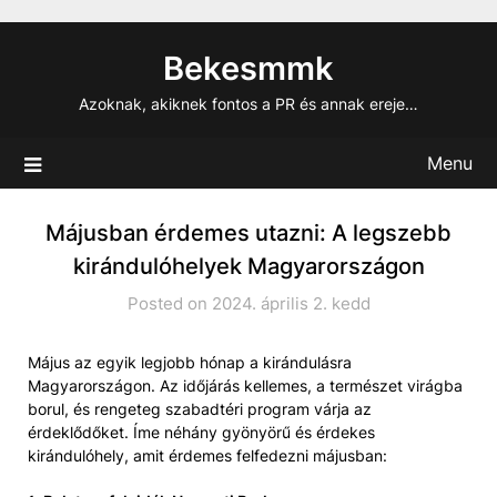
Skip
to
Bekesmmk
content
Azoknak, akiknek fontos a PR és annak ereje…
Menu
Májusban érdemes utazni: A legszebb
kirándulóhelyek Magyarországon
Posted on 2024. április 2. kedd
Május az egyik legjobb hónap a kirándulásra
Magyarországon. Az időjárás kellemes, a természet virágba
borul, és rengeteg szabadtéri program várja az
érdeklődőket. Íme néhány gyönyörű és érdekes
kirándulóhely, amit érdemes felfedezni májusban: