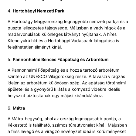
4.
Hortobágyi Nemzeti Park
A Hortobágy Magyarország legnagyobb nemzeti parkja és a
puszta jellegzetes tájegysége. Májusban a vadvirágok és a
madárvonulások különleges látványt nyújtanak. A híres
Kilenclyukú híd és a Hortobágyi Vadaspark látogatása is
felejthetetlen élményt kínál.
5.
Pannonhalmi Bencés Főapátság és Arborétum
A Pannonhalmi Főapátság és a hozzá tartozó arborétum
szintén az UNESCO Világörökség része. A tavaszi virágzás
idején az arborétum különösen szép. Az apátság történelmi
épületei és a gyönyörű kilátás a környező vidékre ideális
helyszínt biztosítanak egy májusi kiránduláshoz.
6.
Mátra
A Mátra-hegység, ahol az ország legmagasabb pontja, a
Kékestető is található, számos túraútvonalat kínál. Májusban
a friss levegő és a virágzó növényzet ideális körülményeket