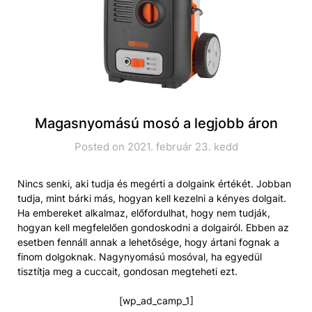
Magasnyomású mosó a legjobb áron
Posted on 2021. február 23. kedd
Nincs senki, aki tudja és megérti a dolgaink értékét. Jobban
tudja, mint bárki más, hogyan kell kezelni a kényes dolgait.
Ha embereket alkalmaz, előfordulhat, hogy nem tudják,
hogyan kell megfelelően gondoskodni a dolgairól. Ebben az
esetben fennáll annak a lehetősége, hogy ártani fognak a
finom dolgoknak. Nagynyomású mosóval, ha egyedül
tisztítja meg a cuccait, gondosan megteheti ezt.
[wp_ad_camp_1]