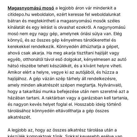
Magasnyomású mosó
a legjobb áron vár mindenkit a
citidepo.hu weboldalon, ezért keresse fel weboldalunkat
bátran és megtekintheti a magasnyomású mosók széles
kínálatát és egy leírást is olvashat ezekről. A nagynyomású
mosó nem egy nagy gép, amelynek óriási súlya van. Elég
könnyű, és az összes gép kényelmes tárolókerettel és
kerekekkel rendelkezik. Könnyedén áthúzhatja a gépet,
ahová csak akarja. Ha meg akarja tisztítani hajóját vagy
egyéb, otthonától távol eső dolgokat, kényelmesen az autó
hátsó részébe teheti készülékét, és a kívánt helyre viheti.
Amikor elért a helyre, vegye ki az autójából, és húzza a
hajójához. A gép vázán szép tárhely áll rendelkezésre,
amely minden alkatrészét szépen megtartja. Nyilvánvaló,
hogy a takarítási munka befejezése után nem szeretné azt a
házában tartani. A raktárban vagy a garázsban kell tartania,
és nagyon kevés helyet foglal el. Hosszabb ideig történő
tárolásához könnyedén eltávolíthatja a gép összes
alkatrészét.
A legjobb az, hogy az összes alkatrész tárolása után a
készülék kompaktnak tűnik. Sokkal kevesebb esélye van