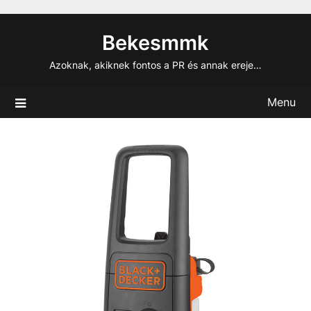
Skip
to
Bekesmmk
content
Azoknak, akiknek fontos a PR és annak ereje…
Menu