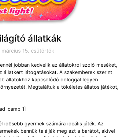
lágító állatkák
 március 15. csütörtök
nnél jobban kedvelik az állatokról szóló meséket,
z állatkert látogatásokat. A szakemberek szerint
öbb állatokhoz kapcsolódó dologgal legyen
örnyezetét. Megtaláltuk a tökéletes állatos játékot,
ad_camp_1]
 idősebb gyermek számára ideális játék. Az
ermekek bennük találják meg azt a barátot, akivel