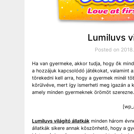
Lumiluvs vi
Posted on 2018.
Ha van gyermeke, akkor tudja, hogy ők minde
a hozzájuk kapcsolódó játékokat, valamint a
törekedni kell arra, hogy a gyermek minél t
körülvéve, mert így ismerheti meg igazán a k
amely minden gyermeknek örömöt szerezne.
[wp_
Lumiluvs világító állatkák
minden három évnél
állatkák sikere annak köszönhető, hogy a gy