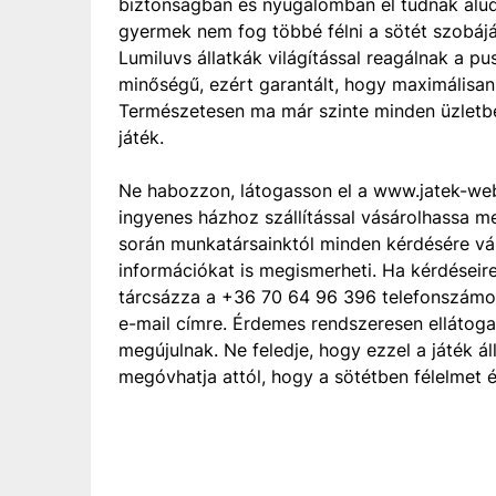
biztonságban és nyugalomban el tudnak aludn
gyermek nem fog többé félni a sötét szobáj
Lumiluvs állatkák világítással reagálnak a pu
minőségű, ezért garantált, hogy maximálisan 
Természetesen ma már szinte minden üzletb
játék.
Ne habozzon, látogasson el a www.jatek-we
ingyenes házhoz szállítással vásárolhassa meg
során munkatársainktól minden kérdésére vál
információkat is megismerheti. Ha kérdéseire
tárcsázza a +36 70 64 96 396 telefonszámot
e-mail címre. Érdemes rendszeresen ellátoga
megújulnak. Ne feledje, hogy ezzel a játék á
megóvhatja attól, hogy a sötétben félelmet 