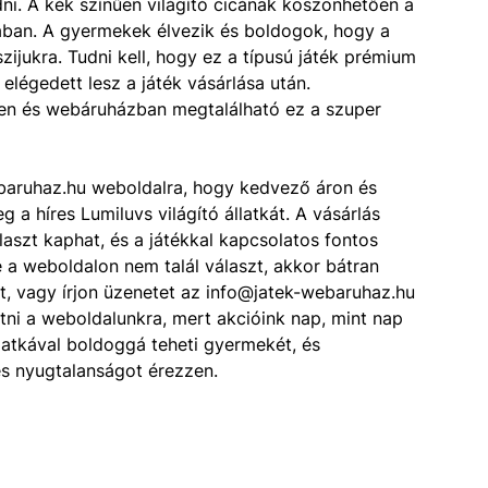
i. A kék színűen világító cicának köszönhetően a
ában. A gyermekek élvezik és boldogok, hogy a
szijukra. Tudni kell, hogy ez a típusú játék prémium
elégedett lesz a játék vásárlása után.
en és webáruházban megtalálható ez a szuper
baruhaz.hu weboldalra, hogy kedvező áron és
 a híres Lumiluvs világító állatkát. A vásárlás
aszt kaphat, és a játékkal kapcsolatos fontos
 a weboldalon nem talál választ, akkor bátran
, vagy írjon üzenetet az info@jatek-webaruhaz.hu
tni a weboldalunkra, mert akcióink nap, mint nap
llatkával boldoggá teheti gyermekét, és
és nyugtalanságot érezzen.