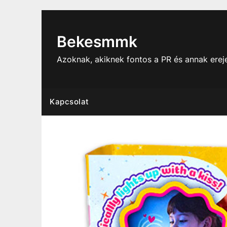
Skip
to
content
Bekesmmk
Azoknak, akiknek fontos a PR és annak ere
Kapcsolat