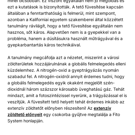
minél olcsóbban. Ez viszont egyáltalán nem jó megoldás és
ezt a kutatások is bizonyították. A tető füvesítése kapcsán
általában a fenntarthatóság is felmerül, mint szempont,
azonban a Kaliforniai egyetem szakemberei által közzétett
tanulmány rávilágít, hogy a tető füvesítése egyáltalán nem
hasznos, sőt káros. Alapvetően nem is a gyepekkel van a
probléma, hanem a dúsításukra használt műtrágyával és a
gyepkarbantartás káros technikáival.
A tanulmány megcáfolja azt a nézetet, miszerint a városi
zöldterületek hozzájárulnának a globális felmelegedés elleni
küzdelemhez. A nitrogén-oxid a gyeptrágyázás nyomán
szabadul fel. A nitrogén-oxidról annyit érdemes tudni, hogy
a globális felmelegedés egyik okaként megjelölt szén-
dioxidnál három százszor károsabb üveghatású gáz. Tehát
mindazt, amit a fotoszintézissel nyerünk, a trágyázással el is
veszítjük. A füvesített tető helyett tehát érdemes inkább az
extenzív zöldtetőt előnyben részesíteni! Az
extenzív
zöldtető előnyeit
egy csokorba gyűjtve megtalálja a Fito
System honlapján.