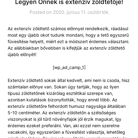
Legyen Önnek is extenzív zöldtetője!
Posted on 2020. június 11. csütörtök
Az extenzív zöldtető számos előnnyel rendelkezik, ráadásul
most egy újabb okot tudunk mondani, hogy a tető egyszerű
füvesítése helyett, miért ezt a módszert érdemes választani.
Az alábbiakban bővebben is kifejtjük az extenzív zöldtető
újabb előnyét!
[wp_ad_camp_1]
Extenzív zöldtető sokak által kedvelt, ami nem is csoda, hisz
számtalan előnye van. Sokan úgy tartják, hogy az ilyen
típusú zöldtetőnek kizárólag esztétikai szerepe van,
azonban kutatások bizonyították, hogy ennél több. Az
extenzív zöldtetőre felhordott humusz nagysága általában
5-10 centiméter. Az extenzív zöldtetőn a szélsőséges
viszonyokat is jól tűrő növényfajok jól érzik magukat, így
érdemes ezeket preferálni. Van, aki ezzel nem szeretne
vacakolni, így egyszerűen a füvesítést választja, lehetőleg