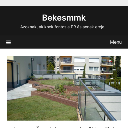
Skip
to
Bekesmmk
content
Azoknak, akiknek fontos a PR és annak ereje…
Menu