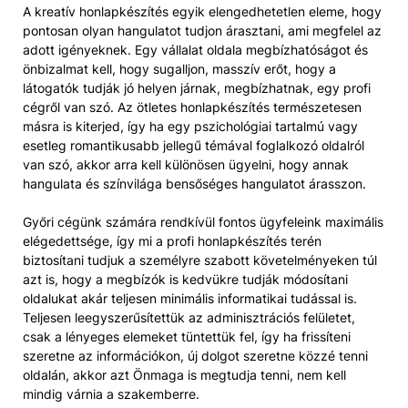
A kreatív honlapkészítés egyik elengedhetetlen eleme, hogy
pontosan olyan hangulatot tudjon árasztani, ami megfelel az
adott igényeknek. Egy vállalat oldala megbízhatóságot és
önbizalmat kell, hogy sugalljon, masszív erőt, hogy a
látogatók tudják jó helyen járnak, megbízhatnak, egy profi
cégről van szó. Az ötletes honlapkészítés természetesen
másra is kiterjed, így ha egy pszichológiai tartalmú vagy
esetleg romantikusabb jellegű témával foglalkozó oldalról
van szó, akkor arra kell különösen ügyelni, hogy annak
hangulata és színvilága bensőséges hangulatot árasszon.
Győri cégünk számára rendkívül fontos ügyfeleink maximális
elégedettsége, így mi a profi honlapkészítés terén
biztosítani tudjuk a személyre szabott követelményeken túl
azt is, hogy a megbízók is kedvükre tudják módosítani
oldalukat akár teljesen minimális informatikai tudással is.
Teljesen leegyszerűsítettük az adminisztrációs felületet,
csak a lényeges elemeket tüntettük fel, így ha frissíteni
szeretne az információkon, új dolgot szeretne közzé tenni
oldalán, akkor azt Önmaga is megtudja tenni, nem kell
mindig várnia a szakemberre.