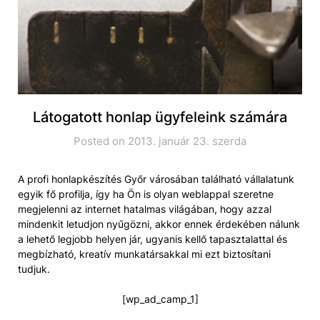
Látogatott honlap ügyfeleink számára
Posted on 2013. január 23. szerda
A profi honlapkészítés Győr városában található vállalatunk
egyik fő profilja, így ha Ön is olyan weblappal szeretne
megjelenni az internet hatalmas világában, hogy azzal
mindenkit letudjon nyűgözni, akkor ennek érdekében nálunk
a lehető legjobb helyen jár, ugyanis kellő tapasztalattal és
megbízható, kreatív munkatársakkal mi ezt biztosítani
tudjuk.
[wp_ad_camp_1]