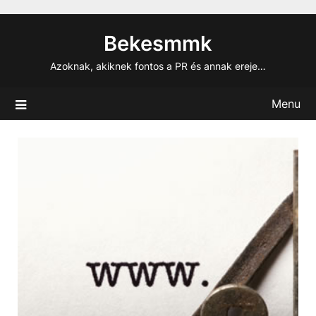
Skip
to
Bekesmmk
content
Azoknak, akiknek fontos a PR és annak ereje…
Menu