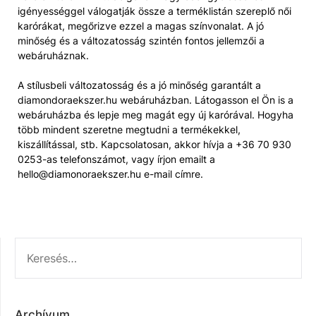
igényességgel válogatják össze a terméklistán szereplő női
karórákat, megőrizve ezzel a magas színvonalat. A jó
minőség és a változatosság szintén fontos jellemzői a
webáruháznak.
A stílusbeli változatosság és a jó minőség garantált a
diamondoraekszer.hu webáruházban. Látogasson el Ön is a
webáruházba és lepje meg magát egy új karórával. Hogyha
több mindent szeretne megtudni a termékekkel,
kiszállítással, stb. Kapcsolatosan, akkor hívja a +36 70 930
0253-as telefonszámot, vagy írjon emailt a
hello@diamonoraekszer.hu e-mail címre.
KERESÉS:
Archívum