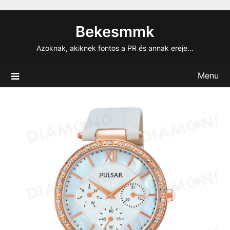
Skip
to
Bekesmmk
content
Azoknak, akiknek fontos a PR és annak ereje…
Menu