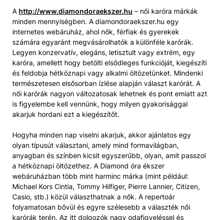
A
http://www.diamondoraekszer.hu
– női karóra márkák
minden mennyiségben. A diamondoraekszer.hu egy
internetes webáruház, ahol nők, férfiak és gyerekek
számára egyaránt megvásárolhatók a különféle karórák.
Legyen konzervatív, elegáns, letisztult vagy extrém, egy
karóra, amellett hogy betölti elsődleges funkcióját, kiegészíti
és feldobja hétköznapi vagy alkalmi öltözetünket. Mindenki
természetesen elsősorban ízlése alapján választ karórát. A
női karórák nagyon változatosak lehetnek és pont emiatt azt
is figyelembe kell vennünk, hogy milyen gyakorisággal
akarjuk hordani ezt a kiegészítőt.
Hogyha minden nap viselni akarjuk, akkor ajánlatos egy
olyan típusút választani, amely mind formavilágban,
anyagban és színben kicsit egyszerűbb, olyan, amit passzol
a hétköznapi öltözethez. A Diamond óra ékszer
webáruházban több mint harminc márka (mint például:
Michael Kors Cintia, Tommy Hilfiger, Pierre Lannier, Citizen,
Casio, stb.) közül választhatnak a nők. A repertoár
folyamatosan bővül és egyre szélesebb a választék női
karórák terén. Az itt dolgozók nagy odafigyeléssel és