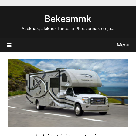
Skip
to
Bekesmmk
content
Azoknak, akiknek fontos a PR és annak ereje…
Menu