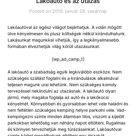
Lakóautó és az utazás
Posted on 2018. január 28. vasárnap
Lakóautóval az egész világot bejárhatjuk. A volán mögött
ülve kényelmesen és plusz költségek nélkül kirándulhatunk.
Lakásunkat magunkkal vihetjük, így a legkényelmesebb
formában élvezhetjük világ körüli utazásunkat.
[wp_ad_camp_1]
A lakóautó a szabadság egyik legkiválóbb eszköze. Nem
szükséges szállást foglalni és a kirándulások alkalmával
teljesen magunk urai lehetünk. Nem szükséges komoly
tervezéssel nekiindulni az utazásnak. A lakóautó olyan
jármű, mely magába foglalja az autó és a lakókocsi
kényelmét. Könnyebben és gyorsabban lehet vele haladni és
nem feltétlen szükséges kemping helyre parkolni vele. Vad-
kempingezni szinte minden államban tilos, viszont a kijelölt
parkokban lehetőség van néhány napot eltölteni. Rugalmas
és könnyen tervezhetjük meg túrázásainkat. Lakóautóval
szinte bárhol megállhatunk eltölteni egy éjszakát,