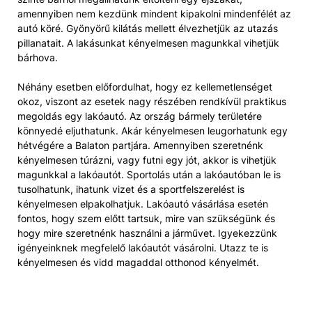
amennyiben nem kezdünk mindent kipakolni mindenfélét az
autó köré. Gyönyörű kilátás mellett élvezhetjük az utazás
pillanatait. A lakásunkat kényelmesen magunkkal vihetjük
bárhova.
Néhány esetben előfordulhat, hogy ez kellemetlenséget
okoz, viszont az esetek nagy részében rendkívül praktikus
megoldás egy lakóautó. Az ország bármely területére
könnyedé eljuthatunk. Akár kényelmesen leugorhatunk egy
hétvégére a Balaton partjára. Amennyiben szeretnénk
kényelmesen túrázni, vagy futni egy jót, akkor is vihetjük
magunkkal a lakóautót. Sportolás után a lakóautóban le is
tusolhatunk, ihatunk vizet és a sportfelszerelést is
kényelmesen elpakolhatjuk. Lakóautó vásárlása esetén
fontos, hogy szem előtt tartsuk, mire van szükségünk és
hogy mire szeretnénk használni a járművet. Igyekezzünk
igényeinknek megfelelő lakóautót vásárolni. Utazz te is
kényelmesen és vidd magaddal otthonod kényelmét.