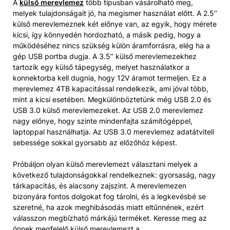
A
külső merevlemez
több típusban vásárolható meg,
melyek tulajdonságait jó, ha megismer használat előtt. A 2.5’’
külső merevlemeznek két előnye van, az egyik, hogy mérete
kicsi, így könnyedén hordozható, a másik pedig, hogy a
működéséhez nincs szükség külön áramforrásra, elég ha a
gép USB portba dugja. A 3.5’’ külső merevlemezekhez
tartozik egy külső tápegység, melyet használatkor a
konnektorba kell dugnia, hogy 12V áramot termeljen. Ez a
merevlemez 4TB kapacitással rendelkezik, ami jóval több,
mint a kicsi esetében. Megkülönböztetünk még USB 2.0 és
USB 3.0 külső merevlemezeket. Az USB 2.0 merevlemez
nagy előnye, hogy szinte mindenfajta számítógéppel,
laptoppal használhatja. Az USB 3.0 merevlemez adatátviteli
sebessége sokkal gyorsabb az előzőhöz képest.
Próbáljon olyan külső merevlemezt választani melyek a
következő tulajdonságokkal rendelkeznek: gyorsaság, nagy
tárkapacitás, és alacsony zajszint. A merevlemezen
bizonyára fontos dolgokat fog tárolni, és a legkevésbé se
szeretné, ha azok meghibásodás miatt eltűnnének, ezért
válasszon megbízható márkájú terméket. Keresse meg az
önnek megfelelő külső merevlemezt a