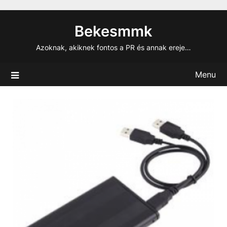
Skip
to
Bekesmmk
content
Azoknak, akiknek fontos a PR és annak ereje…
Menu