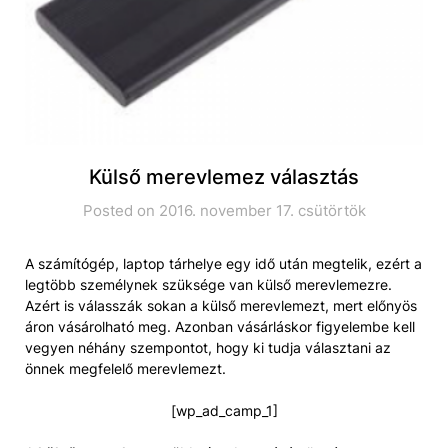
Külső merevlemez választás
Posted on 2016. november 17. csütörtök
A számítógép, laptop tárhelye egy idő után megtelik, ezért a
legtöbb személynek szüksége van külső merevlemezre.
Azért is válasszák sokan a külső merevlemezt, mert előnyös
áron vásárolható meg. Azonban vásárláskor figyelembe kell
vegyen néhány szempontot, hogy ki tudja választani az
önnek megfelelő merevlemezt.
[wp_ad_camp_1]