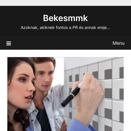
Skip
to
Bekesmmk
content
Azoknak, akiknek fontos a PR és annak ereje…
Menu