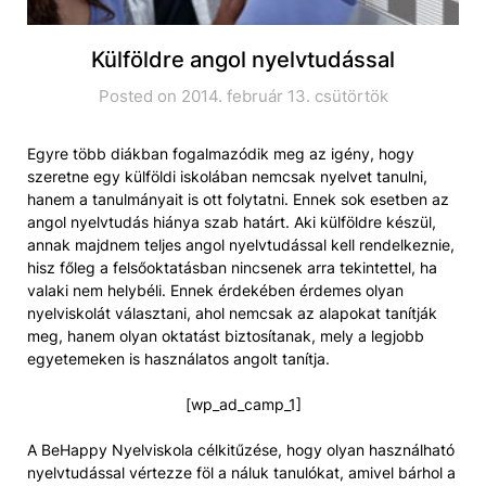
Külföldre angol nyelvtudással
Posted on 2014. február 13. csütörtök
Egyre több diákban fogalmazódik meg az igény, hogy
szeretne egy külföldi iskolában nemcsak nyelvet tanulni,
hanem a tanulmányait is ott folytatni. Ennek sok esetben az
angol nyelvtudás hiánya szab határt. Aki külföldre készül,
annak majdnem teljes angol nyelvtudással kell rendelkeznie,
hisz főleg a felsőoktatásban nincsenek arra tekintettel, ha
valaki nem helybéli. Ennek érdekében érdemes olyan
nyelviskolát választani, ahol nemcsak az alapokat tanítják
meg, hanem olyan oktatást biztosítanak, mely a legjobb
egyetemeken is használatos angolt tanítja.
[wp_ad_camp_1]
A BeHappy Nyelviskola célkitűzése, hogy olyan használható
nyelvtudással vértezze föl a náluk tanulókat, amivel bárhol a