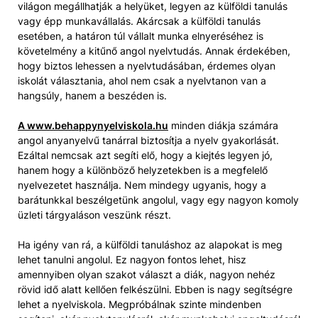
világon megállhatják a helyüket, legyen az külföldi tanulás
vagy épp munkavállalás. Akárcsak a külföldi tanulás
esetében, a határon túl vállalt munka elnyeréséhez is
követelmény a kitűnő angol nyelvtudás. Annak érdekében,
hogy biztos lehessen a nyelvtudásában, érdemes olyan
iskolát választania, ahol nem csak a nyelvtanon van a
hangsúly, hanem a beszéden is.
A www.behappynyelviskola.hu
minden diákja számára
angol anyanyelvű tanárral biztosítja a nyelv gyakorlását.
Ezáltal nemcsak azt segíti elő, hogy a kiejtés legyen jó,
hanem hogy a különböző helyzetekben is a megfelelő
nyelvezetet használja. Nem mindegy ugyanis, hogy a
barátunkkal beszélgetünk angolul, vagy egy nagyon komoly
üzleti tárgyaláson veszünk részt.
Ha igény van rá, a külföldi tanuláshoz az alapokat is meg
lehet tanulni angolul. Ez nagyon fontos lehet, hisz
amennyiben olyan szakot választ a diák, nagyon nehéz
rövid idő alatt kellően felkészülni. Ebben is nagy segítségre
lehet a nyelviskola. Megpróbálnak szinte mindenben