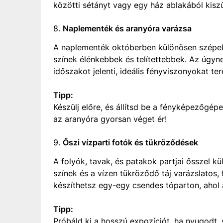
közötti sétányt vagy egy ház ablakából kisz
8.
Naplementék és aranyóra varázsa
A naplementék októberben különösen szépek l
színek élénkebbek és telítettebbek. Az úgyne
időszakot jelenti, ideális fényviszonyokat t
Tipp:
Készülj előre, és állítsd be a fényképezőgépe
az aranyóra gyorsan véget ér!
9.
Őszi vízparti fotók és tükröződések
A folyók, tavak, és patakok partjai ősszel k
színek és a vízen tükröződő táj varázslatos,
készíthetsz egy-egy csendes tóparton, ahol a
Tipp:
Próbáld ki a hosszú expozíciót, ha nyugodt, si