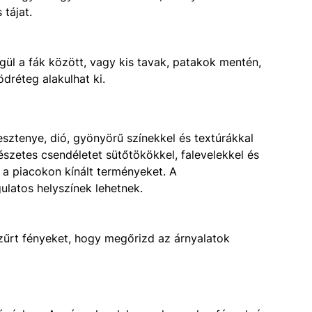
 tájat.
gül a fák között, vagy kis tavak, patakok mentén,
dréteg alakulhat ki.
esztenye, dió, gyönyörű színekkel és textúrákkal
észetes csendéletet sütőtökökkel, falevelekkel és
a piacokon kínált terményeket. A
ulatos helyszínek lehetnek.
szűrt fényeket, hogy megőrizd az árnyalatok