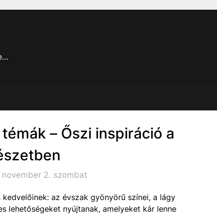
je…
 témák – Őszi inspiráció a
észetben
. november 2. szombat
kedvelőinek: az évszak gyönyörű színei, a lágy
es lehetőségeket nyújtanak, amelyeket kár lenne