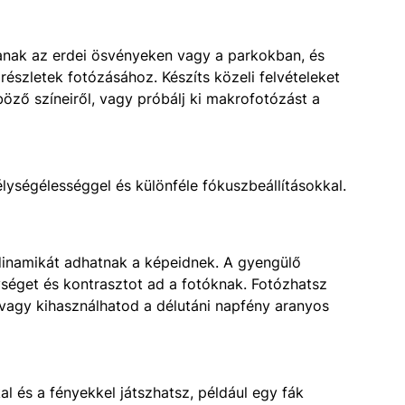
jtanak az erdei ösvényeken vagy a parkokban, és
részletek fotózásához. Készíts közeli felvételeket
nböző színeiről, vagy próbálj ki makrofotózást a
mélységélességgel és különféle fókuszbeállításokkal.
dinamikát adhatnak a képeidnek. A gyengülő
séget és kontrasztot ad a fotóknak. Fotózhatsz
 vagy kihasználhatod a délutáni napfény aranyos
al és a fényekkel játszhatsz, például egy fák