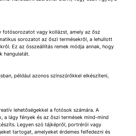
v fotósorozatot vagy kollázst, amely az ősz
atikus sorozatot az őszi termésekről, a lehullott
ékről. Ez az összeállítás remek módja annak, hogy
 hangulatát.
sban, például azonos színszűrőkkel elkészíteni,
.
kreatív lehetőségekkel a fotósok számára. A
ök, a lágy fények és az őszi termések mind-mind
észíts. Legyen szó tájképről, portréról vagy
geket tartogat, amelyeket érdemes felfedezni és