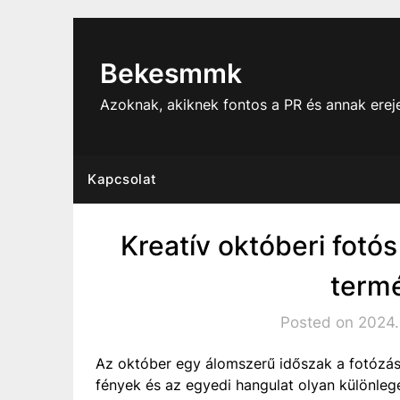
Skip
to
content
Bekesmmk
Azoknak, akiknek fontos a PR és annak ere
Kapcsolat
Kreatív októberi fotós
term
Posted on 2024
Az október egy álomszerű időszak a fotózás 
fények és az egyedi hangulat olyan különleg