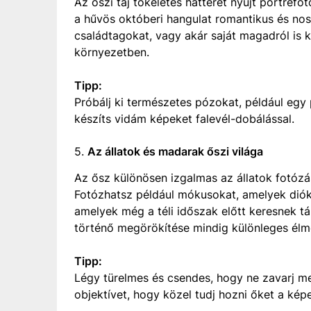
Az őszi táj tökéletes hátteret nyújt portréfo
a hűvös októberi hangulat romantikus és nosz
családtagokat, vagy akár saját magadról is 
környezetben.
Tipp:
Próbálj ki természetes pózokat, például egy 
készíts vidám képeket falevél-dobálással.
5.
Az állatok és madarak őszi világa
Az ősz különösen izgalmas az állatok fotózásá
Fotózhatsz például mókusokat, amelyek diók
amelyek még a téli időszak előtt keresnek t
történő megörökítése mindig különleges élm
Tipp:
Légy türelmes és csendes, hogy ne zavarj me
objektívet, hogy közel tudj hozni őket a kép