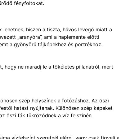
űrődő fényfoltokat.
ehetnek, hiszen a tiszta, hűvös levegő miatt a
vezett „aranyóra”, ami a naplemente előtti
eremt a gyönyörű tájképekhez és portrékhoz.
t, hogy ne maradj le a tökéletes pillanatról, mert
ülönösen szép helyszínek a fotózáshoz. Az őszi
 festői hatást nyújtanak. Különösen szép képeket
z őszi fák tükröződnek a víz felszínén.
ma vízfelszínt szeretnél elérni, vagy csak figyelj a