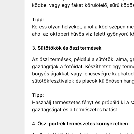
ködbe, vagy egy fákat körülölelő, sűrű ködös
Tipp:
Keress olyan helyeket, ahol a köd szépen me
ahol az októberi hűvös víz felett gyönyörű kö
3.
Sütőtökök és őszi termések
Az őszi termések, például a sütőtök, alma, g
gazdagítják a fotóidat. Készíthetsz egy term
bogyós ágakkal, vagy lencsevégre kaphatod 
sütőtökfesztiválok és piacok különösen hang
Tipp:
Használj természetes fényt és próbáld ki a 
gazdagságát és a természetes hatást.
4.
Őszi portrék természetes környezetben