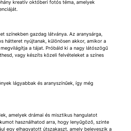
néhány kreatív októberi fotós téma, amelyek
nciáját.
et színekben gazdag látványa. Az aranysárga,
s hátteret nyújtanak, különösen akkor, amikor a
megvilágítja a tájat. Próbáld ki a nagy látószögű
hesd, vagy készíts közeli felvételeket a színes
fények lágyabbak és aranyszínűek, így még
ek, amelyek drámai és misztikus hangulatot
ikumot használhatod arra, hogy lenyűgöző, szinte
ul egy elhagyatott útszakaszt, amely beleveszik a