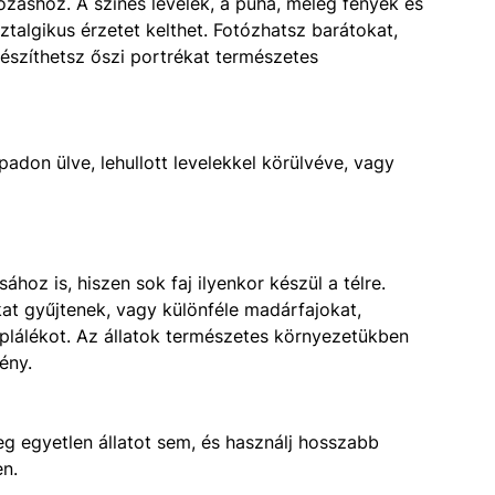
tózáshoz. A színes levelek, a puha, meleg fények és
talgikus érzetet kelthet. Fotózhatsz barátokat,
készíthetsz őszi portrékat természetes
padon ülve, lehullott levelekkel körülvéve, vagy
hoz is, hiszen sok faj ilyenkor készül a télre.
at gyűjtenek, vagy különféle madárfajokat,
áplálékot. Az állatok természetes környezetükben
ény.
g egyetlen állatot sem, és használj hosszabb
en.