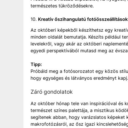
természetes tükröződésekre.
10.
Kreatív őszihangulatú fotóösszeállítások
Az októberi képekből készíthetsz egy kreatí
minden oldalát bemutatja. Készíts például tem
levelekről, vagy akár az októberi naplement
egyedi perspektívából mutasd meg az évszak
Tipp:
Próbáld meg a fotósorozatot egy közös stílu
hogy egységes és látványos eredményt kapj
Záró gondolatok
Az október hónap tele van inspirációval és 
természet színes palettája, a misztikus köd
segítenek abban, hogy varázslatos képeket k
makrofotózásról, az ősz igazi kincslehetősé