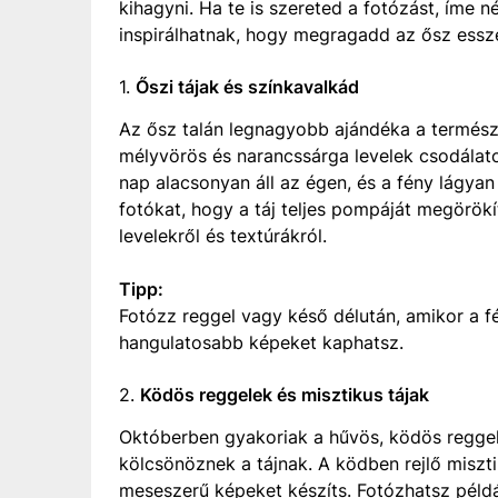
kihagyni. Ha te is szereted a fotózást, íme 
inspirálhatnak, hogy megragadd az ősz essze
1.
Őszi tájak és színkavalkád
Az ősz talán legnagyobb ajándéka a termész
mélyvörös és narancssárga levelek csodálato
nap alacsonyan áll az égen, és a fény lágyan 
fotókat, hogy a táj teljes pompáját megörökít
levelekről és textúrákról.
Tipp:
Fotózz reggel vagy késő délután, amikor a 
hangulatosabb képeket kaphatsz.
2.
Ködös reggelek és misztikus tájak
Októberben gyakoriak a hűvös, ködös reggel
kölcsönöznek a tájnak. A ködben rejlő miszt
meseszerű képeket készíts. Fotózhatsz példá