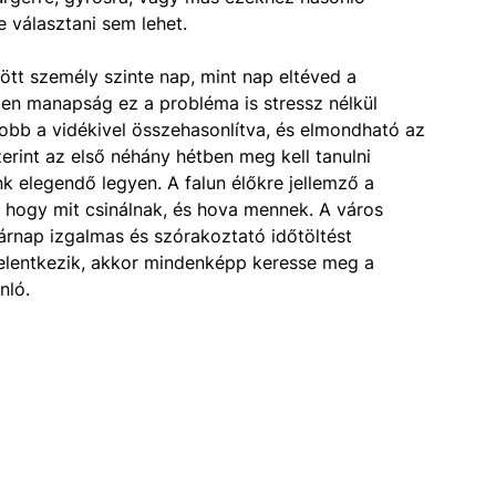
e választani sem lehet.
tt személy szinte nap, mint nap eltéved a
en manapság ez a probléma is stressz nélkül
obb a vidékivel összehasonlítva, és elmondható az
erint az első néhány hétben meg kell tanulni
k elegendő legyen. A falun élőkre jellemző a
 hogy mit csinálnak, és hova mennek. A város
árnap izgalmas és szórakoztató időtöltést
elentkezik, akkor mindenképp keresse meg a
nló.