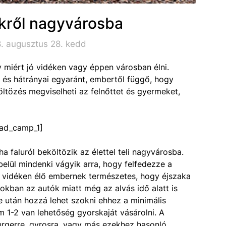
ékről nagyvárosba
. augusztus 28. kedd
miért jó vidéken vagy éppen városban élni.
és hátrányai egyaránt, embertől függő, hogy
öltözés megviselheti az felnőttet és gyermeket,
ad_camp_1]
a faluról beköltözik az élettel teli nagyvárosba.
belül mindenki vágyik arra, hogy felfedezze a
 A vidéken élő embernek természetes, hogy éjszaka
kban az autók miatt még az alvás idő alatt is
te után hozzá lehet szokni ehhez a minimális
m 1-2 van lehetőség gyorskaját vásárolni. A
rgerre, gyrosra, vagy más ezekhez hasonló