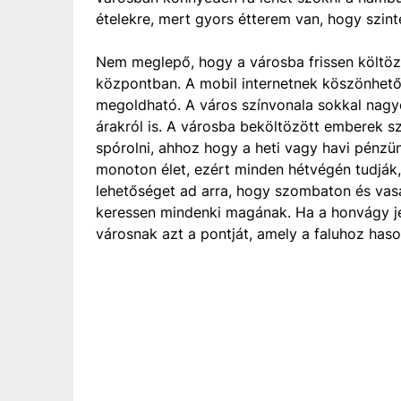
ételekre, mert gyors étterem van, hogy szint
Nem meglepő, hogy a városba frissen költözö
központban. A mobil internetnek köszönhető
megoldható. A város színvonala sokkal nagy
árakról is. A városba beköltözött emberek sz
spórolni, ahhoz hogy a heti vagy havi pénzün
monoton élet, ezért minden hétvégén tudják,
lehetőséget ad arra, hogy szombaton és vas
keressen mindenki magának. Ha a honvágy j
városnak azt a pontját, amely a faluhoz haso