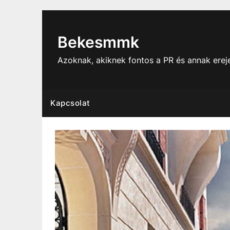
Skip
to
content
Bekesmmk
Azoknak, akiknek fontos a PR és annak ere
Kapcsolat