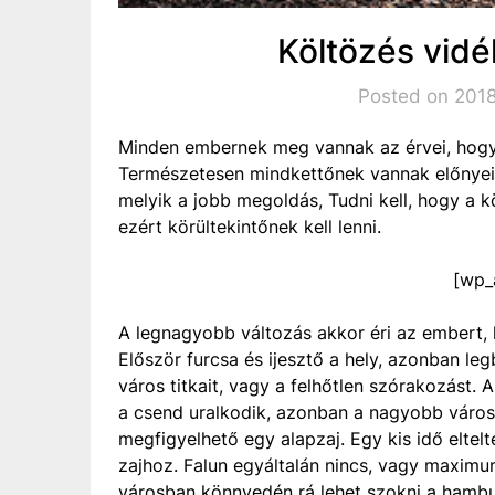
Költözés vid
Posted on 2018
Minden embernek meg vannak az érvei, hogy 
Természetesen mindkettőnek vannak előnyei 
melyik a jobb megoldás, Tudni kell, hogy a k
ezért körültekintőnek kell lenni.
[wp_
A legnagyobb változás akkor éri az embert, h
Először furcsa és ijesztő a hely, azonban leg
város titkait, vagy a felhőtlen szórakozást.
a csend uralkodik, azonban a nagyobb városo
megfigyelhető egy alapzaj. Egy kis idő eltel
zajhoz. Falun egyáltalán nincs, vagy maximu
városban könnyedén rá lehet szokni a hambu