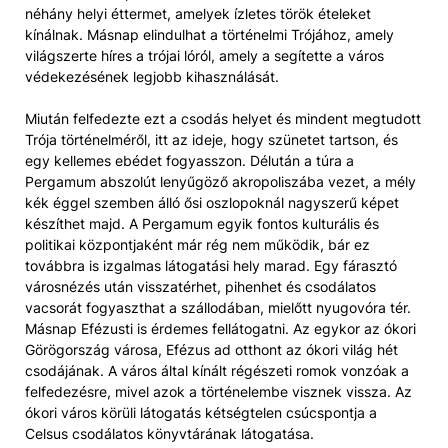
néhány helyi éttermet, amelyek ízletes török ​​ételeket
kínálnak. Másnap elindulhat a történelmi Trójához, amely
világszerte híres a trójai lóról, amely a segítette a város
védekezésének legjobb kihasználását.
Miután felfedezte ezt a csodás helyet és mindent megtudott
Trója történelméről, itt az ideje, hogy szünetet tartson, és
egy kellemes ebédet fogyasszon. Délután a túra a
Pergamum abszolút lenyűgöző akropoliszába vezet, a mély
kék éggel szemben álló ősi oszlopoknál nagyszerű képet
készíthet majd. A Pergamum egyik fontos kulturális és
politikai központjaként már rég nem működik, bár ez
továbbra is izgalmas látogatási hely marad. Egy fárasztó
városnézés után visszatérhet, pihenhet és csodálatos
vacsorát fogyaszthat a szállodában, mielőtt nyugovóra tér.
Másnap Efézusti is érdemes fellátogatni. Az egykor az ókori
Görögország városa, Efézus ad otthont az ókori világ hét
csodájának. A város által kínált régészeti romok vonzóak a
felfedezésre, mivel azok a történelembe visznek vissza. Az
ókori város körüli látogatás kétségtelen csúcspontja a
Celsus csodálatos könyvtárának látogatása.