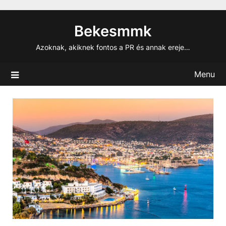
Skip
to
Bekesmmk
content
Azoknak, akiknek fontos a PR és annak ereje…
Menu