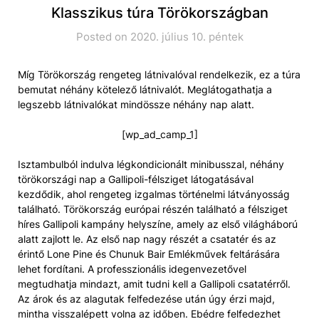
Klasszikus túra Törökországban
Posted on 2020. július 10. péntek
Míg Törökország rengeteg látnivalóval rendelkezik, ez a túra
bemutat néhány kötelező látnivalót. Meglátogathatja a
legszebb látnivalókat mindössze néhány nap alatt.
[wp_ad_camp_1]
Isztambulból indulva légkondicionált minibusszal, néhány
törökországi nap a Gallipoli-félsziget látogatásával
kezdődik, ahol rengeteg izgalmas történelmi látványosság
található. Törökország európai részén található a félsziget
híres Gallipoli kampány helyszíne, amely az első világháború
alatt zajlott le. Az első nap nagy részét a csatatér és az
érintő Lone Pine és Chunuk Bair Emlékművek feltárására
lehet fordítani. A professzionális idegenvezetővel
megtudhatja mindazt, amit tudni kell a Gallipoli csatatérről.
Az árok és az alagutak felfedezése után úgy érzi majd,
mintha visszalépett volna az időben. Ebédre felfedezhet