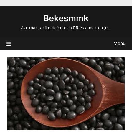
Skip
to
Bekesmmk
content
Azoknak, akiknek fontos a PR és annak ereje…
Menu