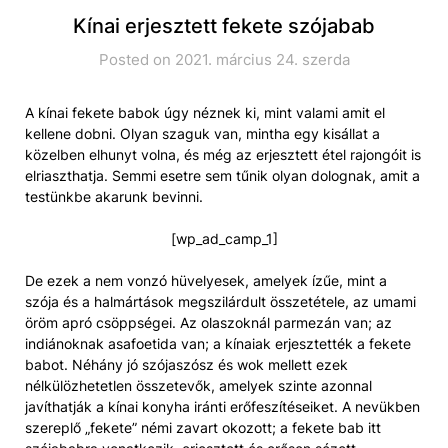
Kínai erjesztett fekete szójabab
Posted on 2021. március 24. szerda
A kínai fekete babok úgy néznek ki, mint valami amit el
kellene dobni. Olyan szaguk van, mintha egy kisállat a
közelben elhunyt volna, és még az erjesztett étel rajongóit is
elriaszthatja. Semmi esetre sem tűnik olyan dolognak, amit a
testünkbe akarunk bevinni.
[wp_ad_camp_1]
De ezek a nem vonzó hüvelyesek, amelyek ízűe, mint a
szója és a halmártások megszilárdult összetétele, az umami
öröm apró csöppségei. Az olaszoknál parmezán van; az
indiánoknak asafoetida van; a kínaiak erjesztették a fekete
babot. Néhány jó szójaszósz és wok mellett ezek
nélkülözhetetlen összetevők, amelyek szinte azonnal
javíthatják a kínai konyha iránti erőfeszítéseiket. A nevükben
szereplő „fekete” némi zavart okozott; a fekete bab itt