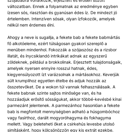
szójababra vonatkozik, erjesztett és erősen sózott
változatban. Ennek a folyamatnak az eredménye egyben
ízesen sós, riasztóan és gyanúsan édes íz. De mindezt jó
értelemben. Intenzíven sósak, olyan ízfokozók, amelyek
nélkül nem érdemes élni.
Ahogy a neve is sugallja, a fekete bab a fekete babmártás
fő alkotóeleme, ezért túlságosan gyakori szereplő a
menüben mindenhol. Fokozzák a szójaszósz és a rizsbor
illatát, és ínycsiklandó intrikákat adnak az egyszerű
zöldeknek, például a brokkolinak. Erjesztett tulajdonságaik,
amelyek nyersen ennyire rosszul hatnak, édes,
kiegyensúlyozott ízt varázsolnak a mártásokhoz. Keverjük
sült krumplihoz egyetlen ételbe és adjuk hozzák az
összetevőket. De a wokon túl vannak felhasználásaik. A
fekete babnak szinte sajtos minősége van, és ha
hozzáadjuk erősítő sósságukat, akkor többé-kevésbé kínai
parmezánt jelentenek. A parmezánhoz hasonlóan a fekete
bab is megfontolt mennyiségben adható a húsgombóchoz
vagy fasírthoz, darált mogyoróhagyma és fokhagyma
mellett. Vagy beleteheti őket a csirkehús levesbe utolsó
simításként, hogy kölcsönözzön egy kis extrát ezekbe.