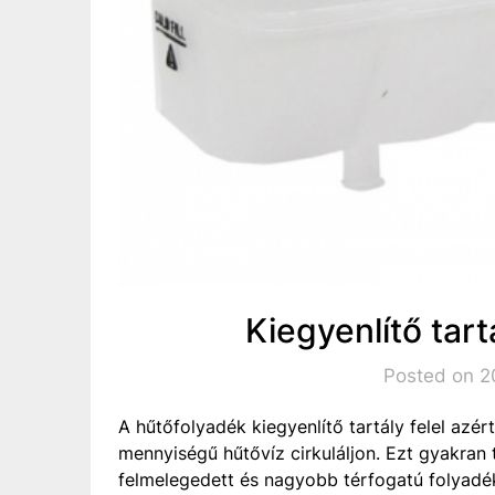
Kiegyenlítő tart
Posted on 20
A hűtőfolyadék kiegyenlítő tartály felel azé
mennyiségű hűtővíz cirkuláljon. Ezt gyakran t
felmelegedett és nagyobb térfogatú folyadékn