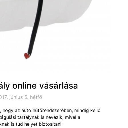
ály online vásárlása
17. június 5. hétfő
rt, hogy az autó hűtőrendszerében, mindig kellő
águlási tartálynak is nevezik, mivel a
ak is tud helyet biztosítani.