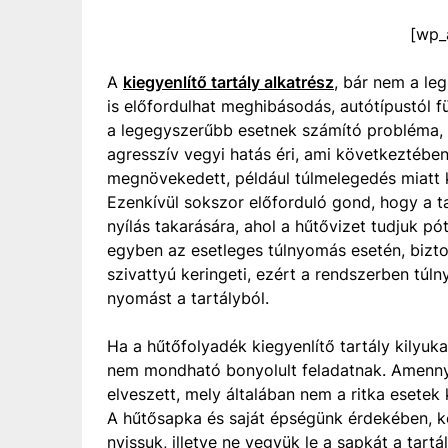
[wp_
A
kiegyenlítő tartály alkatrész
, bár nem a le
is előfordulhat meghibásodás, autótípustól f
a legegyszerűbb esetnek számító probléma, 
agresszív vegyi hatás éri, ami következtéb
megnövekedett, például túlmelegedés miatt k
Ezenkívül sokszor előforduló gond, hogy a t
nyílás takarására, ahol a hűtővizet tudjuk p
egyben az esetleges túlnyomás esetén, bizto
szivattyú keringeti, ezért a rendszerben túl
nyomást a tartályból.
Ha a hűtőfolyadék kiegyenlítő tartály kilyu
nem mondható bonyolult feladatnak. Amenny
elveszett, mely általában nem a ritka esetek
A hűtősapka és saját épségünk érdekében, ké
nyissuk, illetve ne vegyük le a sapkát a tart