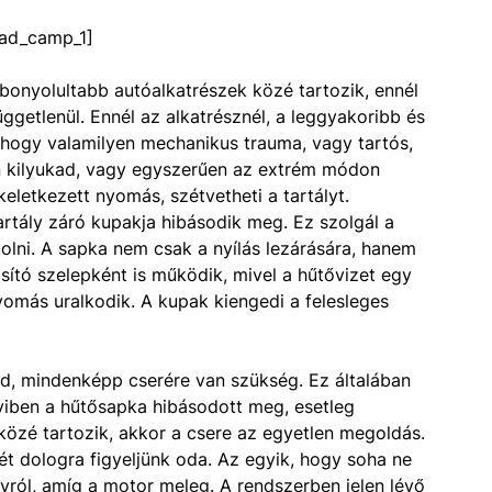
ad_camp_1]
gbonyolultabb autóalkatrészek közé tartozik, ennél
üggetlenül. Ennél az alkatrésznél, a leggyakoribb és
hogy valamilyen mechanikus trauma, vagy tartós,
en kilyukad, vagy egyszerűen az extrém módon
eletkezett nyomás, szétvetheti a tartályt.
artály záró kupakja hibásodik meg. Ez szolgál a
ótolni. A sapka nem csak a nyílás lezárására, hanem
sító szelepként is működik, mivel a hűtővizet egy
nyomás uralkodik. A kupak kiengedi a felesleges
kad, mindenképp cserére van szükség. Ez általában
iben a hűtősapka hibásodott meg, esetleg
 közé tartozik, akkor a csere az egyetlen megoldás.
t dologra figyeljünk oda. Az egyik, hogy soha ne
ályról, amíg a motor meleg. A rendszerben jelen lévő