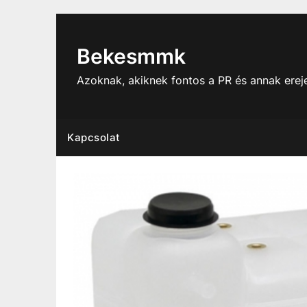
Skip
to
content
Bekesmmk
Azoknak, akiknek fontos a PR és annak ere
Kapcsolat