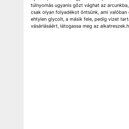
túlnyomás ugyanis gőzt vághat az arcunkba, i
csak olyan folyadékot öntsünk, ami valóban 
ehtylen glycolt, a másik fele, pedig vizet ta
vásárlásáért, látogassa meg az alkatreszek.h