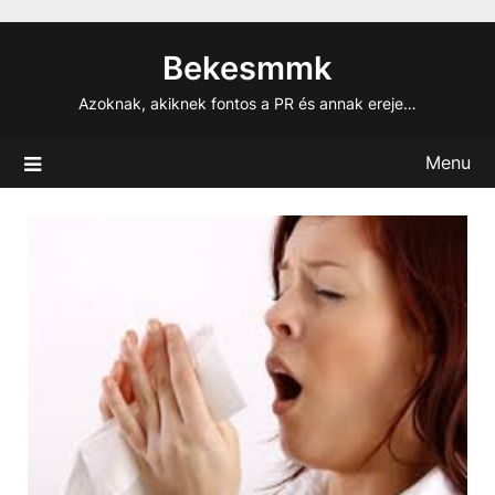
Skip
to
Bekesmmk
content
Azoknak, akiknek fontos a PR és annak ereje…
Menu