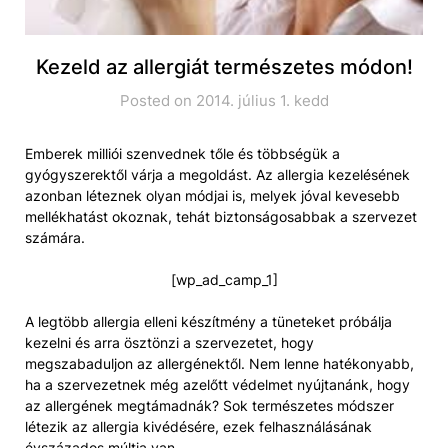
Kezeld az allergiát természetes módon!
Posted on 2014. július 1. kedd
Emberek milliói szenvednek tőle és többségük a
gyógyszerektől várja a megoldást. Az allergia kezelésének
azonban léteznek olyan módjai is, melyek jóval kevesebb
mellékhatást okoznak, tehát biztonságosabbak a szervezet
számára.
[wp_ad_camp_1]
A legtöbb allergia elleni készítmény a tüneteket próbálja
kezelni és arra ösztönzi a szervezetet, hogy
megszabaduljon az allergénektől. Nem lenne hatékonyabb,
ha a szervezetnek még azelőtt védelmet nyújtanánk, hogy
az allergének megtámadnák? Sok természetes módszer
létezik az allergia kivédésére, ezek felhasználásának
évszázados múltja van.