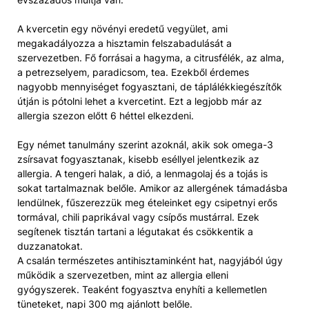
A kvercetin egy növényi eredetű vegyület, ami
megakadályozza a hisztamin felszabadulását a
szervezetben. Fő forrásai a hagyma, a citrusfélék, az alma,
a petrezselyem, paradicsom, tea. Ezekből érdemes
nagyobb mennyiséget fogyasztani, de táplálékkiegészítők
útján is pótolni lehet a kvercetint. Ezt a legjobb már az
allergia szezon előtt 6 héttel elkezdeni.
Egy német tanulmány szerint azoknál, akik sok omega-3
zsírsavat fogyasztanak, kisebb eséllyel jelentkezik az
allergia. A tengeri halak, a dió, a lenmagolaj és a tojás is
sokat tartalmaznak belőle. Amikor az allergének támadásba
lendülnek, fűszerezzük meg ételeinket egy csipetnyi erős
tormával, chili paprikával vagy csípős mustárral. Ezek
segítenek tisztán tartani a légutakat és csökkentik a
duzzanatokat.
A csalán természetes antihisztaminként hat, nagyjából úgy
működik a szervezetben, mint az allergia elleni
gyógyszerek. Teaként fogyasztva enyhíti a kellemetlen
tüneteket, napi 300 mg ajánlott belőle.