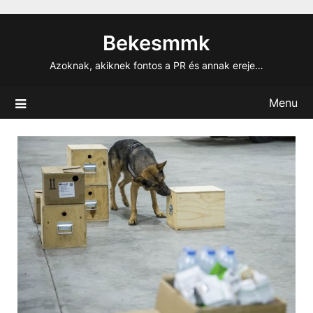
Skip
to
Bekesmmk
content
Azoknak, akiknek fontos a PR és annak ereje…
Menu