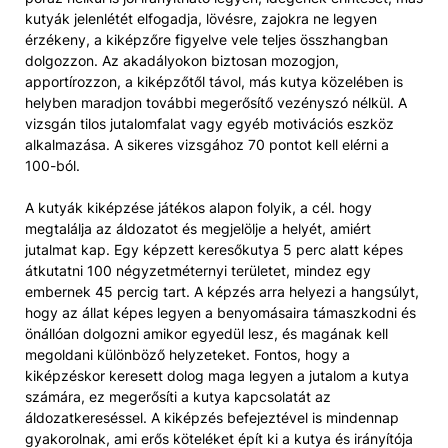
kutyák jelenlétét elfogadja, lövésre, zajokra ne legyen
érzékeny, a kiképzőre figyelve vele teljes összhangban
dolgozzon. Az akadályokon biztosan mozogjon,
apportírozzon, a kiképzőtől távol, más kutya közelében is
helyben maradjon további megerősítő vezényszó nélkül. A
vizsgán tilos jutalomfalat vagy egyéb motivációs eszköz
alkalmazása. A sikeres vizsgához 70 pontot kell elérni a
100-ból.
A kutyák kiképzése játékos alapon folyik, a cél. hogy
megtalálja az áldozatot és megjelölje a helyét, amiért
jutalmat kap. Egy képzett keresőkutya 5 perc alatt képes
átkutatni 100 négyzetméternyi területet, mindez egy
embernek 45 percig tart. A képzés arra helyezi a hangsúlyt,
hogy az állat képes legyen a benyomásaira támaszkodni és
önállóan dolgozni amikor egyedül lesz, és magának kell
megoldani különböző helyzeteket. Fontos, hogy a
kiképzéskor keresett dolog maga legyen a jutalom a kutya
számára, ez megerősíti a kutya kapcsolatát az
áldozatkereséssel. A kiképzés befejeztével is mindennap
gyakorolnak, ami erős köteléket épít ki a kutya és irányítója