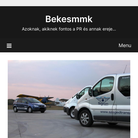
Skip
to
Bekesmmk
content
Azoknak, akiknek fontos a PR és annak ereje…
Menu