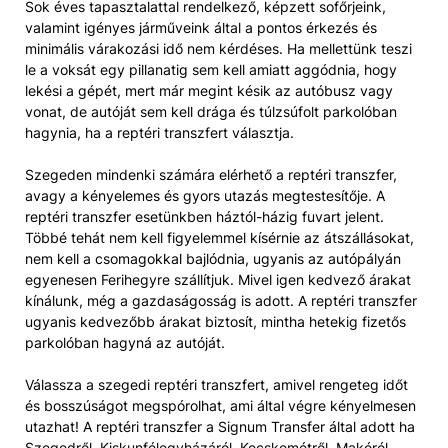
Sok éves tapasztalattal rendelkező, képzett sofőrjeink,
valamint igényes járműveink által a pontos érkezés és
minimális várakozási idő nem kérdéses. Ha mellettünk teszi
le a voksát egy pillanatig sem kell amiatt aggódnia, hogy
lekési a gépét, mert már megint késik az autóbusz vagy
vonat, de autóját sem kell drága és túlzsúfolt parkolóban
hagynia, ha a reptéri transzfert választja.
Szegeden mindenki számára elérhető a reptéri transzfer,
avagy a kényelemes és gyors utazás megtestesítője. A
reptéri transzfer esetünkben háztól-házig fuvart jelent.
Többé tehát nem kell figyelemmel kísérnie az átszállásokat,
nem kell a csomagokkal bajlódnia, ugyanis az autópályán
egyenesen Ferihegyre szállítjuk. Mivel igen kedvező árakat
kínálunk, még a gazdaságosság is adott. A reptéri transzfer
ugyanis kedvezőbb árakat biztosít, mintha hetekig fizetős
parkolóban hagyná az autóját.
Válassza a szegedi reptéri transzfert, amivel rengeteg időt
és bosszúságot megspórolhat, ami által végre kényelmesen
utazhat! A reptéri transzfer a Signum Transfer által adott ha
Szegedről, Kiskunfélegyházáról, Kecskemétről, Makóról