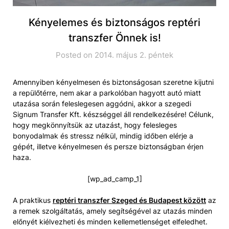
Kényelemes és biztonságos reptéri
transzfer Önnek is!
Posted on 2014. május 2. péntek
Amennyiben kényelmesen és biztonságosan szeretne kijutni
a repülőtérre, nem akar a parkolóban hagyott autó miatt
utazása során feleslegesen aggódni, akkor a szegedi
Signum Transfer Kft. készséggel áll rendelkezésére! Célunk,
hogy megkönnyítsük az utazást, hogy felesleges
bonyodalmak és stressz nélkül, mindig időben elérje a
gépét, illetve kényelmesen és persze biztonságban érjen
haza.
[wp_ad_camp_1]
A praktikus
reptéri transzfer Szeged és Budapest között
az
a remek szolgáltatás, amely segítségével az utazás minden
előnyét kiélvezheti és minden kellemetlenséget elfeledhet.