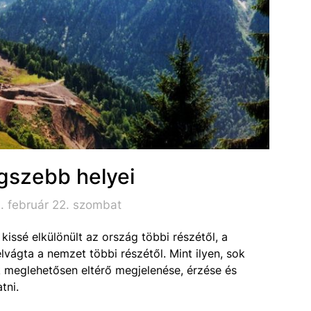
egszebb helyei
. február 22. szombat
 kissé elkülönült az ország többi részétől, a
lvágta a nemzet többi részétől. Mint ilyen, sok
 meglehetősen eltérő megjelenése, érzése és
tni.