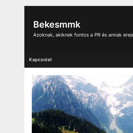
Skip
to
content
Bekesmmk
Azoknak, akiknek fontos a PR és annak ere
Kapcsolat