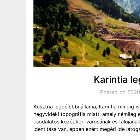
Karintia l
Posted on 2020
Ausztria legdélebbi állama, Karintia mindig is
hegyvidéki topográfia miatt, amely némileg e
csodálatos középkori városának és falujának
identitása van, éppen ezért megéri ide látoga