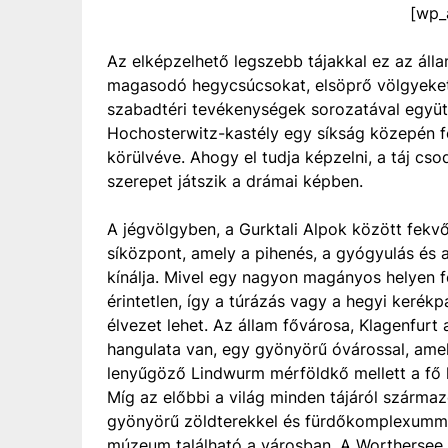
[wp_
Az elképzelhető legszebb tájakkal ez az álla
magasodó hegycsúcsokat, elsöprő völgyeket és
szabadtéri tevékenységek sorozatával együtt,
Hochosterwitz-kastély egy síkság közepén fe
körülvéve. Ahogy el tudja képzelni, a táj cs
szerepet játszik a drámai képben.
A jégvölgyben, a Gurktali Alpok között fek
síközpont, amely a pihenés, a gyógyulás és 
kínálja. Mivel egy nagyon magányos helyen f
érintetlen, így a túrázás vagy a hegyi kerék
élvezet lehet. Az állam fővárosa, Klagenfurt
hangulata van, egy gyönyörű óvárossal, amely
lenyűgöző Lindwurm mérföldkő mellett a fő 
Míg az előbbi a világ minden tájáról szárma
gyönyörű zöldterekkel és fürdőkomplexumma
múzeum található a városban. A Worthersee