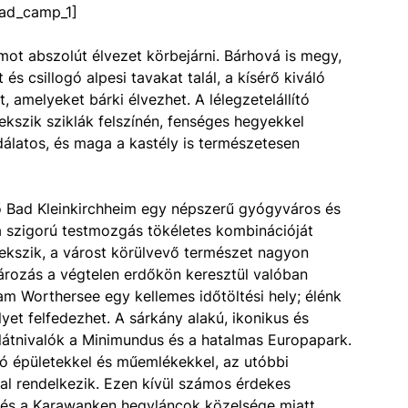
ad_camp_1]
mot abszolút élvezet körbejárni. Bárhová is megy,
 csillogó alpesi tavakat talál, a kísérő kiváló
 amelyeket bárki élvezhet. A lélegzetelállító
kszik sziklák felszínén, fenséges hegyekkel
odálatos, és maga a kastély is természetesen
vő Bad Kleinkirchheim egy népszerű gyógyváros és
a szigorú testmozgás tökéletes kombinációját
ekszik, a várost körülvevő természet nagyon
pározás a végtelen erdőkön keresztül valóban
 am Worthersee egy kellemes időtöltési hely; élénk
et felfedezhet. A sárkány alakú, ikonikus és
látnivalók a Minimundus és a hatalmas Europapark.
zó épületekkel és műemlékekkel, az utóbbi
l rendelkezik. Ezen kívül számos érdekes
 és a Karawanken hegyláncok közelsége miatt