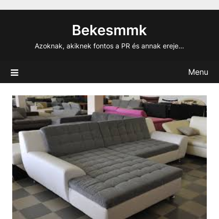
Skip
to
Bekesmmk
content
Azoknak, akiknek fontos a PR és annak ereje…
Menu