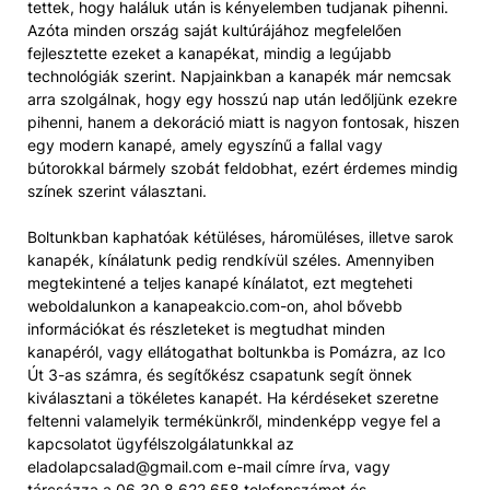
tettek, hogy haláluk után is kényelemben tudjanak pihenni.
Azóta minden ország saját kultúrájához megfelelően
fejlesztette ezeket a kanapékat, mindig a legújabb
technológiák szerint. Napjainkban a kanapék már nemcsak
arra szolgálnak, hogy egy hosszú nap után ledőljünk ezekre
pihenni, hanem a dekoráció miatt is nagyon fontosak, hiszen
egy modern kanapé, amely egyszínű a fallal vagy
bútorokkal bármely szobát feldobhat, ezért érdemes mindig
színek szerint választani.
Boltunkban kaphatóak kétüléses, háromüléses, illetve sarok
kanapék, kínálatunk pedig rendkívül széles. Amennyiben
megtekintené a teljes kanapé kínálatot, ezt megteheti
weboldalunkon a kanapeakcio.com-on, ahol bővebb
információkat és részleteket is megtudhat minden
kanapéról, vagy ellátogathat boltunkba is Pomázra, az Ico
Út 3-as számra, és segítőkész csapatunk segít önnek
kiválasztani a tökéletes kanapét. Ha kérdéseket szeretne
feltenni valamelyik termékünkről, mindenképp vegye fel a
kapcsolatot ügyfélszolgálatunkkal az
eladolapcsalad@gmail.com e-mail címre írva, vagy
tárcsázza a 06 30 8 622 658 telefonszámot és