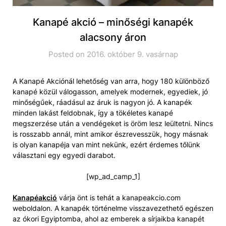
Kanapé akció – minőségi kanapék
alacsony áron
Posted on 2016. október 9. vasárnap
A Kanapé Akciónál lehetőség van arra, hogy 180 különböző
kanapé közül válogasson, amelyek modernek, egyediek, jó
minőségűek, ráadásul az áruk is nagyon jó. A kanapék
minden lakást feldobnak, így a tökéletes kanapé
megszerzése után a vendégeket is öröm lesz leültetni. Nincs
is rosszabb annál, mint amikor észrevesszük, hogy másnak
is olyan kanapéja van mint nekünk, ezért érdemes tőlünk
választani egy egyedi darabot.
[wp_ad_camp_1]
Kanapéakció
várja önt is tehát a kanapeakcio.com
weboldalon. A kanapék történelme visszavezethető egészen
az ókori Egyiptomba, ahol az emberek a sírjaikba kanapét