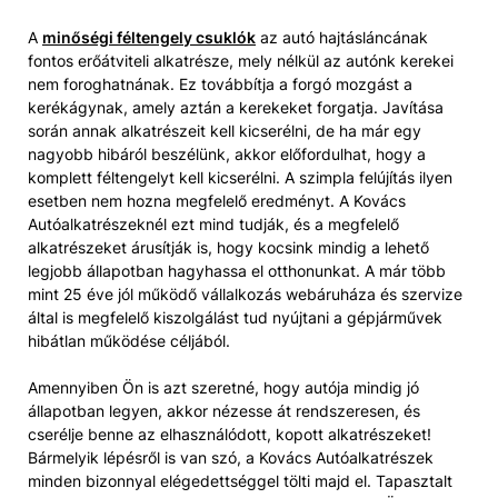
A
minőségi féltengely csuklók
az autó hajtásláncának
fontos erőátviteli alkatrésze, mely nélkül az autónk kerekei
nem foroghatnának. Ez továbbítja a forgó mozgást a
kerékágynak, amely aztán a kerekeket forgatja. Javítása
során annak alkatrészeit kell kicserélni, de ha már egy
nagyobb hibáról beszélünk, akkor előfordulhat, hogy a
komplett féltengelyt kell kicserélni. A szimpla felújítás ilyen
esetben nem hozna megfelelő eredményt. A Kovács
Autóalkatrészeknél ezt mind tudják, és a megfelelő
alkatrészeket árusítják is, hogy kocsink mindig a lehető
legjobb állapotban hagyhassa el otthonunkat. A már több
mint 25 éve jól működő vállalkozás webáruháza és szervize
által is megfelelő kiszolgálást tud nyújtani a gépjárművek
hibátlan működése céljából.
Amennyiben Ön is azt szeretné, hogy autója mindig jó
állapotban legyen, akkor nézesse át rendszeresen, és
cserélje benne az elhasználódott, kopott alkatrészeket!
Bármelyik lépésről is van szó, a Kovács Autóalkatrészek
minden bizonnyal elégedettséggel tölti majd el. Tapasztalt