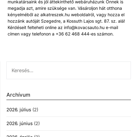
munkatársaink és jól áttekinthető webáruházunk Önnek is
megadja azt, amire szüksége van. Vásároljon hát otthona
kényelméből az alkatreszek.hu weboldalról, vagy hozza el
hozzánk autóját Szegedre, a Kossuth Lajos sgt. 87. sz. alá!
Kérdéseit felteheti online az info@kovacsauto.hu e-mail
címen vagy telefonon a +36 62 468 444-es számon.
KERESÉS:
Archívum
2026. július
(2)
2026. június
(2)