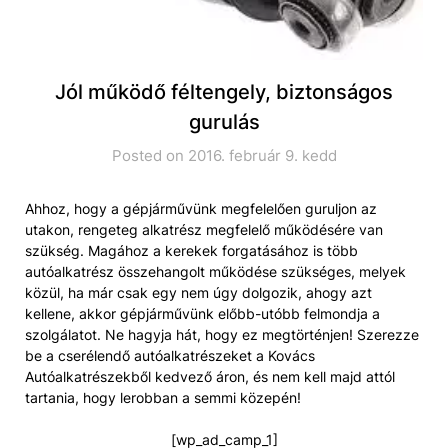
Jól működő féltengely, biztonságos
gurulás
Posted on 2016. február 9. kedd
Ahhoz, hogy a gépjárművünk megfelelően guruljon az
utakon, rengeteg alkatrész megfelelő működésére van
szükség. Magához a kerekek forgatásához is több
autóalkatrész összehangolt működése szükséges, melyek
közül, ha már csak egy nem úgy dolgozik, ahogy azt
kellene, akkor gépjárművünk előbb-utóbb felmondja a
szolgálatot. Ne hagyja hát, hogy ez megtörténjen! Szerezze
be a cserélendő autóalkatrészeket a Kovács
Autóalkatrészekből kedvező áron, és nem kell majd attól
tartania, hogy lerobban a semmi közepén!
[wp_ad_camp_1]