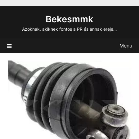
Skip
to
Bekesmmk
content
Azoknak, akiknek fontos a PR és annak ereje…
Menu