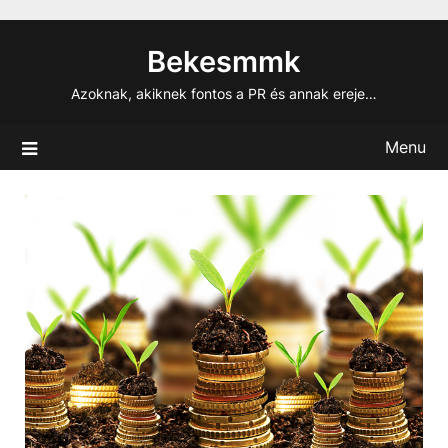
Skip
to
Bekesmmk
content
Azoknak, akiknek fontos a PR és annak ereje…
Menu