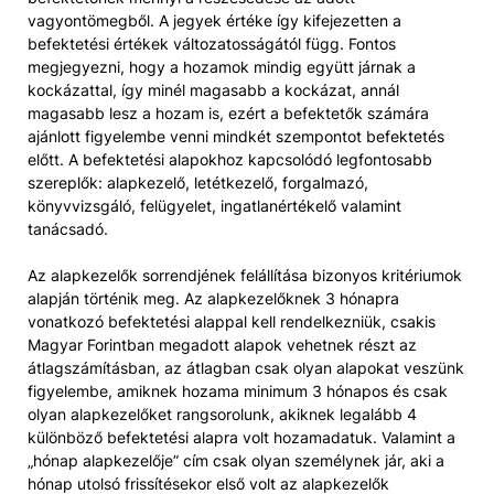
vagyontömegből. A jegyek értéke így kifejezetten a
befektetési értékek változatosságától függ. Fontos
megjegyezni, hogy a hozamok mindig együtt járnak a
kockázattal, így minél magasabb a kockázat, annál
magasabb lesz a hozam is, ezért a befektetők számára
ajánlott figyelembe venni mindkét szempontot befektetés
előtt. A befektetési alapokhoz kapcsolódó legfontosabb
szereplők: alapkezelő, letétkezelő, forgalmazó,
könyvvizsgáló, felügyelet, ingatlanértékelő valamint
tanácsadó.
Az alapkezelők sorrendjének felállítása bizonyos kritériumok
alapján történik meg. Az alapkezelőknek 3 hónapra
vonatkozó befektetési alappal kell rendelkezniük, csakis
Magyar Forintban megadott alapok vehetnek részt az
átlagszámításban, az átlagban csak olyan alapokat veszünk
figyelembe, amiknek hozama minimum 3 hónapos és csak
olyan alapkezelőket rangsorolunk, akiknek legalább 4
különböző befektetési alapra volt hozamadatuk. Valamint a
„hónap alapkezelője” cím csak olyan személynek jár, aki a
hónap utolsó frissítésekor első volt az alapkezelők