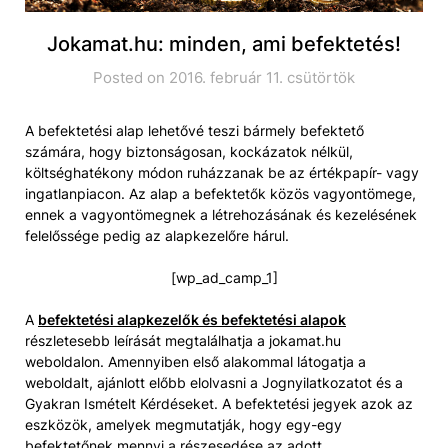
Jokamat.hu: minden, ami befektetés!
Posted on 2016. február 11. csütörtök
A befektetési alap lehetővé teszi bármely befektető
számára, hogy biztonságosan, kockázatok nélkül,
költséghatékony módon ruházzanak be az értékpapír- vagy
ingatlanpiacon. Az alap a befektetők közös vagyontömege,
ennek a vagyontömegnek a létrehozásának és kezelésének
felelőssége pedig az alapkezelőre hárul.
[wp_ad_camp_1]
A
befektetési alapkezelők és befektetési alapok
részletesebb leírását megtalálhatja a jokamat.hu
weboldalon. Amennyiben első alakommal látogatja a
weboldalt, ajánlott előbb elolvasni a Jognyilatkozatot és a
Gyakran Ismételt Kérdéseket. A befektetési jegyek azok az
eszközök, amelyek megmutatják, hogy egy-egy
befektetőnek mennyi a részesedése az adott