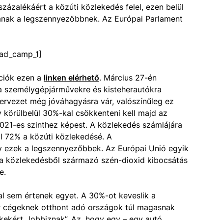
zázalékáért a közúti közlekedés felel, ezen belül
anak a legszennyezőbbnek. Az Európai Parlament
ad_camp_1]
ciók ezen a
linken elérhető
. Március 27-én
 a személygépjárművekre és kisteherautókra
ervezet még jóváhagyásra vár, valószínűleg ez
y körülbelül 30%-kal csökkenteni kell majd az
021-es szinthez képest. A közlekedés számlájára
l 72% a közúti közlekedésé. A
y ezek a legszennyezőbbek. Az Európai Unió egyik
e a közlekedésből származó szén-dioxid kibocsátás
e.
l sem értenek egyet. A 30%-ot keveslik a
 cégeknek otthont adó országok túl magasnak
kekért „lobbiznak”. Az, hogy egy – egy autó