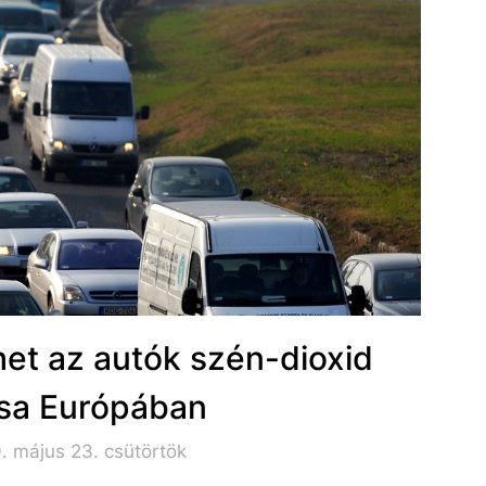
et az autók szén-dioxid
sa Európában
. május 23. csütörtök