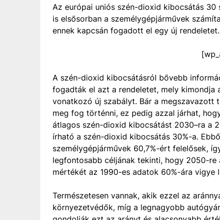
Az európai uniós szén-dioxid kibocsátás 30 s
is elsősorban a személygépjárművek számít
ennek kapcsán fogadott el egy új rendeletet.
[wp_
A szén-dioxid kibocsátásról bővebb informá
fogadták el azt a rendeletet, mely kimondja
vonatkozó új szabályt. Bár a megszavazott t
meg fog történni, ez pedig azzal járhat, hog
átlagos szén-dioxid kibocsátást 2030–ra a 2
írható a szén-dioxid kibocsátás 30%-a. Ebbő
személygépjárművek 60,7%-ért felelősek, íg
legfontosabb céljának tekinti, hogy 2050-r
mértékét az 1990-es adatok 60%-ára vigye l
Természetesen vannak, akik ezzel az aránnya
környezetvédők, míg a legnagyobb autógyár
gondolják ezt az arányt és alacsonyabb érté