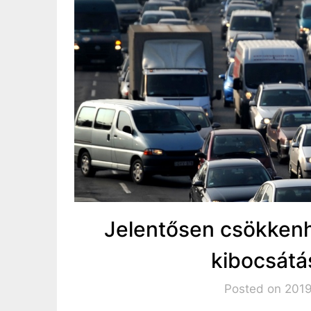
Jelentősen csökkenh
kibocsátá
Posted on 2019