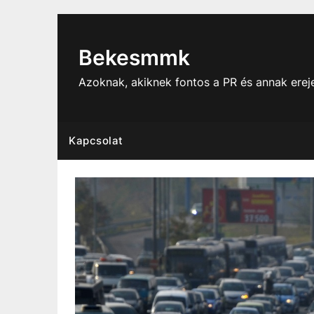
Skip
to
content
Bekesmmk
Azoknak, akiknek fontos a PR és annak ere
Kapcsolat