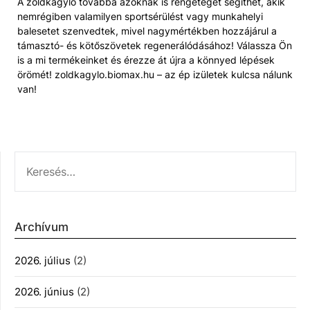
A zöldkagyló továbbá azoknak is rengeteget segíthet, akik
nemrégiben valamilyen sportsérülést vagy munkahelyi
balesetet szenvedtek, mivel nagymértékben hozzájárul a
támasztó- és kötőszövetek regenerálódásához! Válassza Ön
is a mi termékeinket és érezze át újra a könnyed lépések
örömét! zoldkagylo.biomax.hu – az ép izületek kulcsa nálunk
van!
KERESÉS:
Archívum
2026. július
(2)
2026. június
(2)