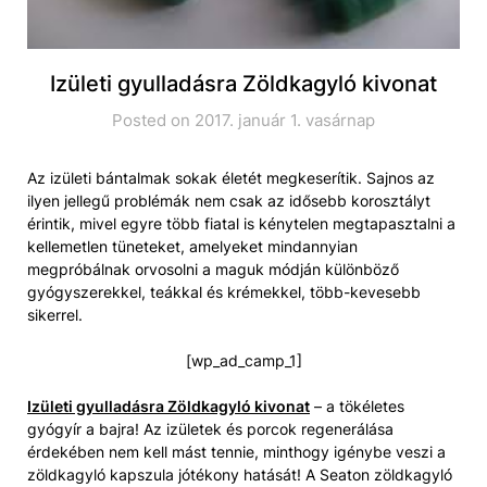
Izületi gyulladásra Zöldkagyló kivonat
Posted on 2017. január 1. vasárnap
Az izületi bántalmak sokak életét megkeserítik. Sajnos az
ilyen jellegű problémák nem csak az idősebb korosztályt
érintik, mivel egyre több fiatal is kénytelen megtapasztalni a
kellemetlen tüneteket, amelyeket mindannyian
megpróbálnak orvosolni a maguk módján különböző
gyógyszerekkel, teákkal és krémekkel, több-kevesebb
sikerrel.
[wp_ad_camp_1]
Izületi gyulladásra Zöldkagyló kivonat
– a tökéletes
gyógyír a bajra! Az izületek és porcok regenerálása
érdekében nem kell mást tennie, minthogy igénybe veszi a
zöldkagyló kapszula jótékony hatását! A Seaton zöldkagyló