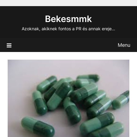
Skip
to
Bekesmmk
content
Azoknak, akiknek fontos a PR és annak ereje…
Menu