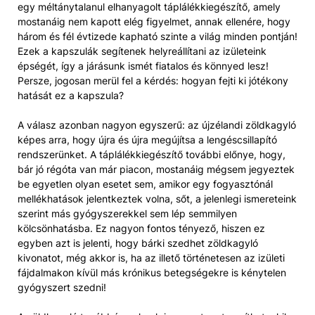
egy méltánytalanul elhanyagolt táplálékkiegészítő, amely
mostanáig nem kapott elég figyelmet, annak ellenére, hogy
három és fél évtizede kapható szinte a világ minden pontján!
Ezek a kapszulák segítenek helyreállítani az izületeink
épségét, így a járásunk ismét fiatalos és könnyed lesz!
Persze, jogosan merül fel a kérdés: hogyan fejti ki jótékony
hatását ez a kapszula?
A válasz azonban nagyon egyszerű: az újzélandi zöldkagyló
képes arra, hogy újra és újra megújítsa a lengéscsillapító
rendszerünket. A táplálékkiegészítő további előnye, hogy,
bár jó régóta van már piacon, mostanáig mégsem jegyeztek
be egyetlen olyan esetet sem, amikor egy fogyasztónál
mellékhatások jelentkeztek volna, sőt, a jelenlegi ismereteink
szerint más gyógyszerekkel sem lép semmilyen
kölcsönhatásba. Ez nagyon fontos tényező, hiszen ez
egyben azt is jelenti, hogy bárki szedhet zöldkagyló
kivonatot, még akkor is, ha az illető történetesen az izületi
fájdalmakon kívül más krónikus betegségekre is kénytelen
gyógyszert szedni!