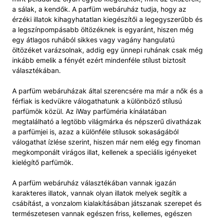
a sálak, a kendők. A parfüm webáruház tudja, hogy az
érzéki illatok kihagyhatatlan kiegészítői a legegyszerűbb és
a legszínpompásabb öltözéknek is egyaránt, hiszen még
egy átlagos ruhából sikkes vagy vagány hangulatú
öltözéket varázsolnak, addig egy ünnepi ruhának csak még
inkább emelik a fényét ezért mindenféle stílust biztosít
választékában.
A parfüm webáruházak által szerencsére ma már a nők és a
férfiak is kedvükre válogathatunk a különböző stílusú
parfümök közül. Az iWay parfüméria kínálatában
megtalálható a legtöbb világmárka és népszerű divatházak
a parfümjei is, azaz a különféle stílusok sokaságából
válogathat ízlése szerint, hiszen már nem elég egy finoman
megkomponált virágos illat, kellenek a speciális igényeket
kielégítő parfümök.
A parfüm webáruház választékában vannak igazán
karakteres illatok, vannak olyan illatok melyek segítik a
csábítást, a vonzalom kialakításában játszanak szerepet és
természetesen vannak egészen friss, kellemes, egészen