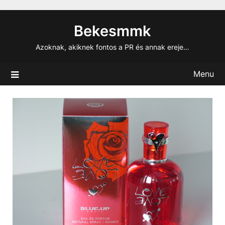
Skip
to
Bekesmmk
content
Azoknak, akiknek fontos a PR és annak ereje…
Menu