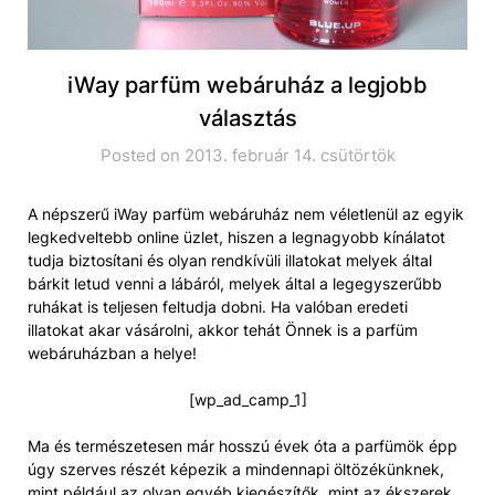
iWay parfüm webáruház a legjobb
választás
Posted on 2013. február 14. csütörtök
A népszerű iWay parfüm webáruház nem véletlenül az egyik
legkedveltebb online üzlet, hiszen a legnagyobb kínálatot
tudja biztosítani és olyan rendkívüli illatokat melyek által
bárkit letud venni a lábáról, melyek által a legegyszerűbb
ruhákat is teljesen feltudja dobni. Ha valóban eredeti
illatokat akar vásárolni, akkor tehát Önnek is a parfüm
webáruházban a helye!
[wp_ad_camp_1]
Ma és természetesen már hosszú évek óta a parfümök épp
úgy szerves részét képezik a mindennapi öltözékünknek,
mint például az olyan egyéb kiegészítők, mint az ékszerek,