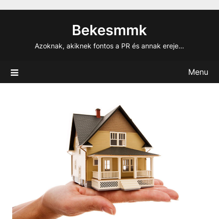
Skip
to
Bekesmmk
content
Azoknak, akiknek fontos a PR és annak ereje…
Menu