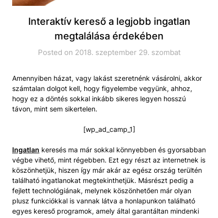
Interaktív kereső a legjobb ingatlan
megtalálása érdekében
Posted on 2018. szeptember 29. szombat
Amennyiben házat, vagy lakást szeretnénk vásárolni, akkor
számtalan dolgot kell, hogy figyelembe vegyünk, ahhoz,
hogy ez a döntés sokkal inkább sikeres legyen hosszú
távon, mint sem sikertelen.
[wp_ad_camp_1]
Ingatlan
keresés ma már sokkal könnyebben és gyorsabban
végbe vihető, mint régebben. Ezt egy részt az internetnek is
köszönhetjük, hiszen így már akár az egész ország terültén
található ingatlanokat megtekinthetjük. Másrészt pedig a
fejlett technológiának, melynek köszönhetően már olyan
plusz funkciókkal is vannak látva a honlapunkon található
egyes kereső programok, amely által garantáltan mindenki