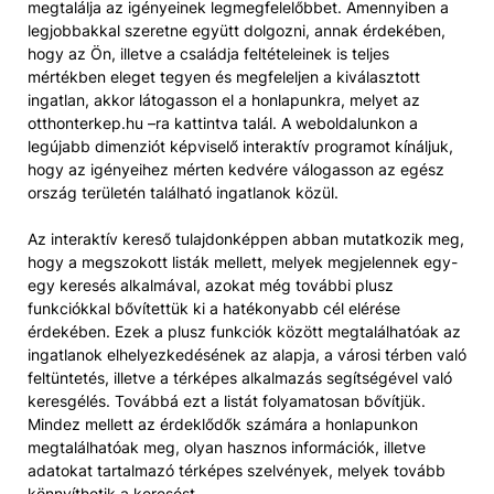
megtalálja az igényeinek legmegfelelőbbet. Amennyiben a
legjobbakkal szeretne együtt dolgozni, annak érdekében,
hogy az Ön, illetve a családja feltételeinek is teljes
mértékben eleget tegyen és megfeleljen a kiválasztott
ingatlan, akkor látogasson el a honlapunkra, melyet az
otthonterkep.hu –ra kattintva talál. A weboldalunkon a
legújabb dimenziót képviselő interaktív programot kínáljuk,
hogy az igényeihez mérten kedvére válogasson az egész
ország területén található ingatlanok közül.
Az interaktív kereső tulajdonképpen abban mutatkozik meg,
hogy a megszokott listák mellett, melyek megjelennek egy-
egy keresés alkalmával, azokat még további plusz
funkciókkal bővítettük ki a hatékonyabb cél elérése
érdekében. Ezek a plusz funkciók között megtalálhatóak az
ingatlanok elhelyezkedésének az alapja, a városi térben való
feltüntetés, illetve a térképes alkalmazás segítségével való
keresgélés. Továbbá ezt a listát folyamatosan bővítjük.
Mindez mellett az érdeklődők számára a honlapunkon
megtalálhatóak meg, olyan hasznos információk, illetve
adatokat tartalmazó térképes szelvények, melyek tovább
könnyíthetik a keresést.