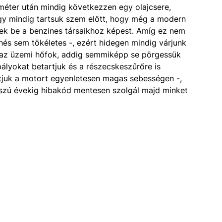
ométer után mindig következzen egy olajcsere,
hogy mindig tartsuk szem előtt, hogy még a modern
ek be a benzines társaikhoz képest. Amíg ez nem
enés sem tökéletes -, ezért hidegen mindig várjunk
eg az üzemi hőfok, addig semmiképp se pörgessük
ályokat betartjuk és a részecskeszűrőre is
tjuk a motort egyenletesen magas sebességen -,
szú évekig hibakód mentesen szolgál majd minket