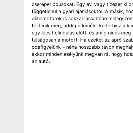
csereperiódusokat. Egy év, vagy tízezer kil
függetlenül a gyári ajánlásoktól. A másik, 
dízelmotorok is sokkal lassabban melegszen
történik meg, addig a kímélni kell – hisz a k
egy kicsit elindulás előtt, és amíg nincs m
túlságosan a motort. Ha ezeket az apró szab
odafigyelünk – néha hosszabb távon meghaj
akkor minden esélyünk megvan rá, hogy hos
az autó.