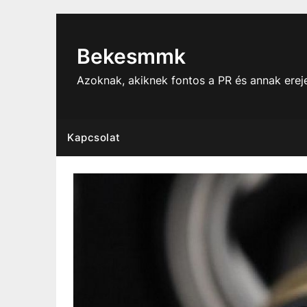
Skip
to
content
Bekesmmk
Azoknak, akiknek fontos a PR és annak ere
Kapcsolat