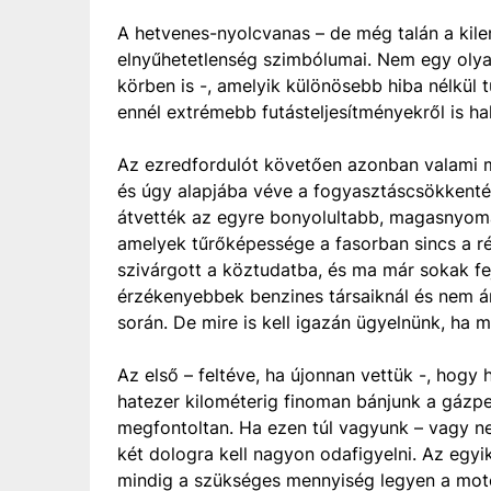
A hetvenes-nyolcvanas – de még talán a kile
elnyűhetetlenség szimbólumai. Nem egy olyan
körben is -, amelyik különösebb hiba nélkül t
ennél extrémebb futásteljesítményekről is hal
Az ezredfordulót követően azonban valami m
és úgy alapjába véve a fogyasztáscsökkenté
átvették az egyre bonyolultabb, magasnyomá
amelyek tűrőképessége a fasorban sincs a ré
szivárgott a köztudatba, és ma már sokak fe
érzékenyebbek benzines társaiknál és nem ár
során. De mire is kell igazán ügyelnünk, ha 
Az első – feltéve, ha újonnan vettük -, hogy 
hatezer kilométerig finoman bánjunk a gázped
megfontoltan. Ha ezen túl vagyunk – vagy ne
két dologra kell nagyon odafigyelni. Az egyi
mindig a szükséges mennyiség legyen a moto