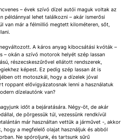
ncvenes – évek szívó dízel autói maguk voltak az
 példánnyal lehet találkozni – akár ismerősi
úl van már a félmillió megtett kilométeren, sőt,
lani.
egváltozott. A káros anyag kibocsátási kvóták –
s – okán a szívó motorok helyét szép lassan
sú, részecskeszűrővel ellátott rendszerek,
giekhez képest. Ez pedig szép lassan át is
jében ott motoszkál, hogy a dízelek jóval
t roppant elővigyázatosnak lenni a használatuk
modern dízelautónk van?
hagyjunk időt a bejáratására. Négy-öt, de akár
állal, de pörgessük túl, vezessünk rendkívül
talántán már használtan vettük a járművet -, akkor
k, hogy a megfelelő olajat használjuk és abból
rban. Ne spóroljunk, és tartsunk sűrű