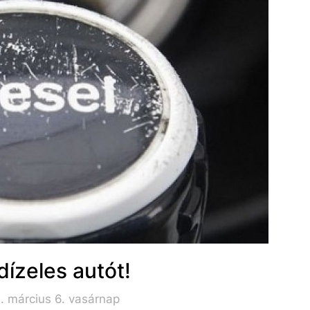
dízeles autót!
. március 6. vasárnap