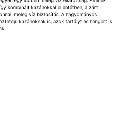
legyen egy időben meleg víz ellátottság. Aminek
 így kombinált kazánokkal ellentétben, a zárt
nnali meleg víz biztosítás. A hagyományos
őztetőjű kazánoknak is, azok tartályt és hengert is
ak.