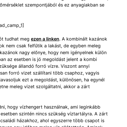
őmérséklet szempontjából és ez anyagiakban se
ad_camp_1]
iót tudhat meg
ezen a linken
. A kombinált kazánok
k nem csak felfűtik a lakást, de egyben meleg
bi kazánok nagy előnye, hogy nem igényelnek külön
bban az esetben is jó megoldást jelent a kombi
üksége állandó forró vízre. Viszont annyi
n forró vizet szállítani több csaphoz, vagyis
avasoljuk ezt a megoldást, különösen, ha egynél
tne meleg vizet szolgáltatni, akkor a zárt
ni, hogy vízhengert használnak, ami leginkább
esetben szintén nincs szükség víztartályra. A zárt
családi házakhoz, ahol egyszerre több csapot is