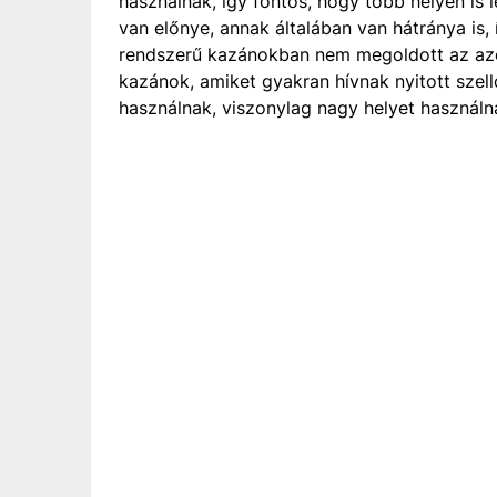
használnak, így fontos, hogy több helyen is 
van előnye, annak általában van hátránya is,
rendszerű kazánokban nem megoldott az azo
kazánok, amiket gyakran hívnak nyitott szell
használnak, viszonylag nagy helyet használn