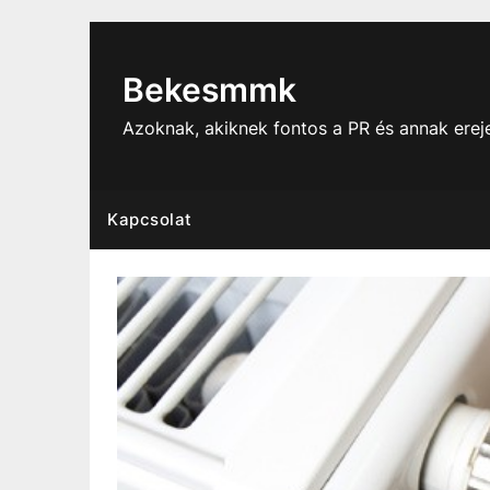
Skip
to
content
Bekesmmk
Azoknak, akiknek fontos a PR és annak ere
Kapcsolat