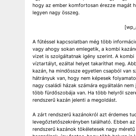
hogy az ember komfortosan érezze magát h
legyen nagy összeg.
[wp_
A fűtéssel kapcsolatban még több informác
vagy ahogy sokan emlegetik, a kombi kazáno
vizet is szolgáltatnak igény szerint. A kom
víztartályt, ezáltal helyet takaríthat meg. A
kazán, ha mindössze egyetlen csapból van sz
hátrányuk van, hogy nem képesek folyamatosa
nagy családi házak számára egyáltalán nem j
több fürdőszobája van. Ha több helyről szere
rendszerű kazán jelenti a megoldást.
A zárt rendszerű kazánokról azt érdemes tud
levegőztetőszekrényben található. Ebben az 
rendszerű kazánok tökéletesek nagy méretű 