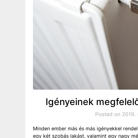
Igényeinek megfelel
Posted on 2019.
Minden ember más és más igényekkel rendelk
egy két szobás lakást, valamint egy nagy m