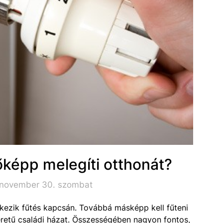
őképp melegíti otthonát?
 november 30. szombat
ezik fűtés kapcsán. Továbbá másképp kell fűteni
éretű családi házat. Összességében nagyon fontos,