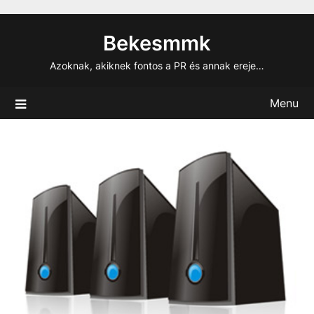
Skip
to
Bekesmmk
content
Azoknak, akiknek fontos a PR és annak ereje…
Menu