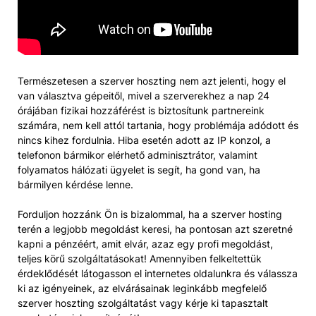
Természetesen a szerver hoszting nem azt jelenti, hogy el
van választva gépeitől, mivel a szerverekhez a nap 24
órájában fizikai hozzáférést is biztosítunk partnereink
számára, nem kell attól tartania, hogy problémája adódott és
nincs kihez fordulnia. Hiba esetén adott az IP konzol, a
telefonon bármikor elérhető adminisztrátor, valamint
folyamatos hálózati ügyelet is segít, ha gond van, ha
bármilyen kérdése lenne.
Forduljon hozzánk Ön is bizalommal, ha a szerver hosting
terén a legjobb megoldást keresi, ha pontosan azt szeretné
kapni a pénzéért, amit elvár, azaz egy profi megoldást,
teljes körű szolgáltatásokat! Amennyiben felkeltettük
érdeklődését látogasson el internetes oldalunkra és válassza
ki az igényeinek, az elvárásainak leginkább megfelelő
szerver hoszting szolgáltatást vagy kérje ki tapasztalt