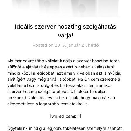
Ideális szerver hoszting szolgáltatás
várja!
Posted on 2013. január 21. hétfő
Ma már egyre több vállalat kínálja a szerver hoszting terén
különféle ajánlatait és éppen ezért is nehéz kiválasztani
mindig közül a legjobbat, azt amelyik valóban azt is nyújtja,
amit ígért vagy még annál is többet. Ha Ön sem szeretné a
véletlenre bízni a dolgot és biztosra akar menni amikor
szerver hosting szolgáltatót választ, akkor forduljon
hozzánk bizalommal és mi biztosítjuk, hogy maximálisan
elégedett lesz a legapróbb részletekkel is.
[wp_ad_camp_1]
Ügyfeleink mindig a legjobb, tökéletesen személyre szabott