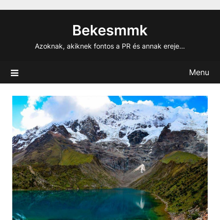
Skip
to
Bekesmmk
content
Azoknak, akiknek fontos a PR és annak ereje…
Menu