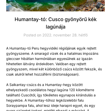
Humantay-tó: Cusco gyönyörű kék
lagúnája
Posted on 2022. november 28. hétfő
A Humantay-tó Peru hegyvidéki régiójának egyik rejtett
gyöngyszeme. A smaragd vizek és a hatalmas impozáns
gleccser hibátlan harmóniában egyesülnek az igazán
hihetetlen látvány érdekében. Valóban egy rejtett
gyöngyszem, mivel két különböző csúcs között fekszik, és
csak alulról lehet hozzáférni (biztonságosan).
A Salkantay-csúcs és a Humantay-hegy között
elhelyezkedő csodálatos hegyi lagúna 120 kilométerre
található Cuscótól, így tökéletes egynapos kirándulás a
hegyekbe. A Humantay-tóhoz legközelebbi falu
Soraypampa falu, ahol lesz ideje harapni egyet, és egy
gyors szünetet tartani, mielőtt elkezdi a mászást. A