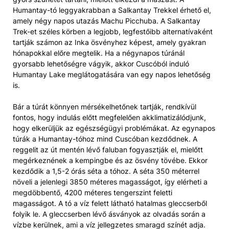
Humantay-tó leggyakrabban a Salkantay Trekkel érhető el,
amely négy napos utazás Machu Picchuba. A Salkantay
Trek-et széles körben a legjobb, legfestőibb alternatívaként
tartják számon az Inka ösvényhez képest, amely gyakran
hónapokkal előre megtelik. Ha a négynapos túránál
gyorsabb lehetőségre vágyik, akkor Cuscóból induló
Humantay Lake meglátogatására van egy napos lehetőség
is.
Bár a túrát könnyen mérsékelhetőnek tartják, rendkívül
fontos, hogy indulás előtt megfelelően akklimatizálódjunk,
hogy elkerüljük az egészségügyi problémákat. Az egynapos
túrák a Humantay-tóhoz mind Cuscóban kezdődnek. A
reggelit az út mentén lévő faluban fogyasztják el, mielőtt
megérkeznének a kempingbe és az ösvény tövébe. Ekkor
kezdődik a 1,5-2 órás séta a tóhoz. A séta 350 méterrel
növeli a jelenlegi 3850 méteres magasságot, így elérheti a
megdöbbentő, 4200 méteres tengerszint feletti
magasságot. A tó a víz felett látható hatalmas gleccserből
folyik le. A gleccserben lévő ásványok az olvadás során a
vízbe kerülnek, ami a víz jellegzetes smaragd színét adja.