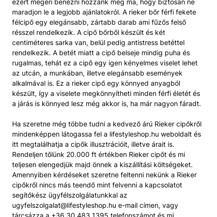
ezért megéri benézni hozzánk még ma, hogy biztosan ne
maradjon le a legjobb ajánlatokról. A rieker bőr férfi fekete
félcipő egy elegánsabb, zártabb darab ami fűzős felső
résszel rendelkezik. A cipő bőrből készült és két
centiméteres sarka van, belül pedig antistress betéttel
rendelkezik. A betét miatt a cipő belseje mindig puha és
rugalmas, tehát ez a cipő egy igen kényelmes viselet lehet
az utcán, a munkában, illetve elegánsabb események
alkalmával is. Ez a rieker cipő egy könnyed anyagból
készült, így a viselete megkönnyítheti minden férfi életét és
a járás is könnyed lesz még akkor is, ha már nagyon fáradt.
Ha szeretne még többe tudni a kedvező árú Rieker cipőkről
mindenképpen látogassa fel a lifestyleshop.hu weboldalt és
itt megtalálhatja a cipők illusztrációit, illetve árait is.
Rendeljen tőlünk 20.000 ft értékben Rieker cipőt és mi
teljesen elengedjük majd önnek a kiszállítási költségeket.
Amennyiben kérdéseket szeretne feltenni nekünk a Rieker
cipőkről nincs más teendő mint felvenni a kapcsolatot
segítőkész ügyfélszolgálatunkkal az
ugyfelszolgalat@lifestyleshop.hu e-mail címen, vagy
tárcsázza a +36 30 483 1395 telefonszámot és mi