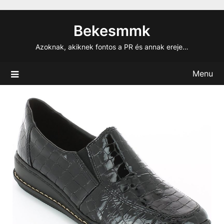
Skip
to
Bekesmmk
content
Azoknak, akiknek fontos a PR és annak ereje…
Menu