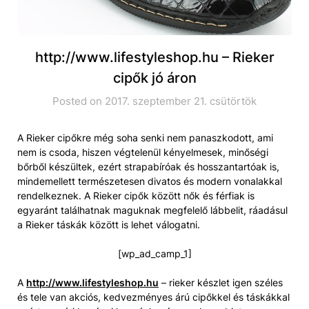
http://www.lifestyleshop.hu – Rieker
cipők jó áron
Posted on 2017. szeptember 21. csütörtök
A Rieker cipőkre még soha senki nem panaszkodott, ami
nem is csoda, hiszen végtelenül kényelmesek, minőségi
bőrből készültek, ezért strapabíróak és hosszantartóak is,
mindemellett természetesen divatos és modern vonalakkal
rendelkeznek. A Rieker cipők között nők és férfiak is
egyaránt találhatnak maguknak megfelelő lábbelit, ráadásul
a Rieker táskák között is lehet válogatni.
[wp_ad_camp_1]
A
http://www.lifestyleshop.hu
– rieker készlet igen széles
és tele van akciós, kedvezményes árú cipőkkel és táskákkal