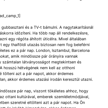
ad_camp_1]
gubbasztani és a TV-t bámulni. A nagytakarításnál
skorra időzíteni. Ha több nap áll rendelkezésre,
ni egy régóta áhított úticélra. Mivel általában
t egy thaiföldi utazás biztosan nem fog beleférni
letes ez a pár nap. London, Isztambul, Barcelona
okat, amik mindössze pár órányira vannak
gy számtalan látványosságot megtekintsen és
A hosszú hétvégének nem kell az otthoni
é tölteni azt a pár napot, akkor érdemes
alan, akkor érdemes utazási irodán keresztül utazni.
indössze pár nap, viszont tökéletes ahhoz, hogy
z ottani kultúrával, emberek szemléletmódjával,
tben szeretné eltölteni azt a pár napot. Ha Ön