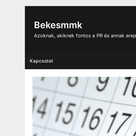
Skip
to
content
Bekesmmk
Azoknak, akiknek fontos a PR és annak ere
Kapcsolat