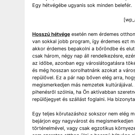
Egy hétvégébe ugyanis sok minden belefér.
[wp_
Hosszú hétvége
esetén nem érdemes otthon 
van sokkal jobb program, így érdemes ezt má
akkor érdemes bepakolni a bőröndbe és elutaz
csak három, négy nap áll rendelkezésre, ezér
az időbe, azonban egy városlátogatásra töké
és még hosszan sorolhatnánk azokat a város
repülővel. Ez a pár nap bőven elég arra, ho
megismerkedjen más nemzetek kultúrájával. 
pihenésről szólnia, ha Ön aktívabban szeretn
repülőjegyet és szállást foglalni. Ha bizonyt
Egy teljes körutazáshoz sokszor nem elég m
bejárjon egy nagyvárost és megismerkedjen a
történelmével, vagy csak egzotikus környeze