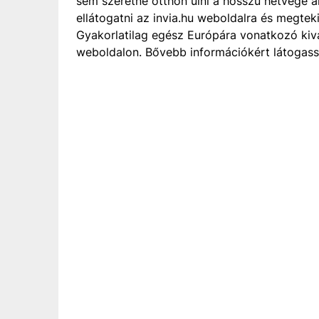
sem szeretne otthon ülni a hosszú hétvége a
ellátogatni az invia.hu weboldalra és megtek
Gyakorlatilag egész Európára vonatkozó kivá
weboldalon. Bővebb információkért látogasso