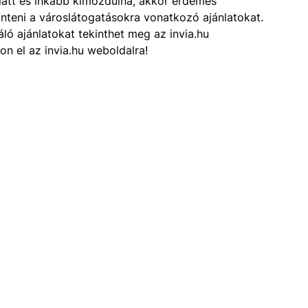
latt és inkább kimozdulna, akkor érdemes
inteni a városlátogatásokra vonatkozó ajánlatokat.
ló ajánlatokat tekinthet meg az invia.hu
n el az invia.hu weboldalra!