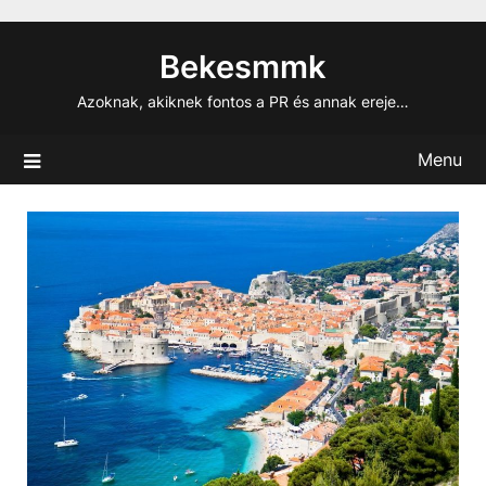
Skip
to
Bekesmmk
content
Azoknak, akiknek fontos a PR és annak ereje…
Menu