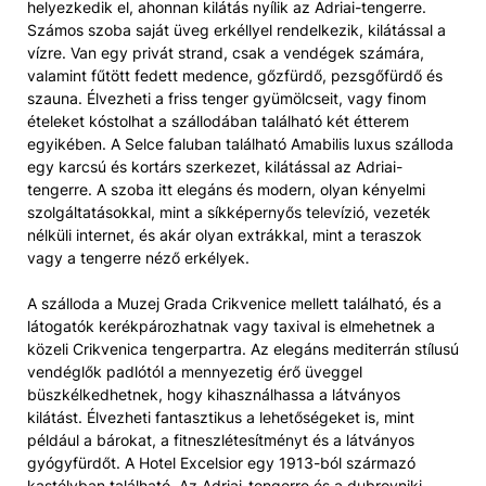
helyezkedik el, ahonnan kilátás nyílik az Adriai-tengerre.
Számos szoba saját üveg erkéllyel rendelkezik, kilátással a
vízre. Van egy privát strand, csak a vendégek számára,
valamint fűtött fedett medence, gőzfürdő, pezsgőfürdő és
szauna. Élvezheti a friss tenger gyümölcseit, vagy finom
ételeket kóstolhat a szállodában található két étterem
egyikében. A Selce faluban található Amabilis luxus szálloda
egy karcsú és kortárs szerkezet, kilátással az Adriai-
tengerre. A szoba itt elegáns és modern, olyan kényelmi
szolgáltatásokkal, mint a síkképernyős televízió, vezeték
nélküli internet, és akár olyan extrákkal, mint a teraszok
vagy a tengerre néző erkélyek.
A szálloda a Muzej Grada Crikvenice mellett található, és a
látogatók kerékpározhatnak vagy taxival is elmehetnek a
közeli Crikvenica tengerpartra. Az elegáns mediterrán stílusú
vendéglők padlótól a mennyezetig érő üveggel
büszkélkedhetnek, hogy kihasználhassa a látványos
kilátást. Élvezheti fantasztikus a lehetőségeket is, mint
például a bárokat, a fitneszlétesítményt és a látványos
gyógyfürdőt. A Hotel Excelsior egy 1913-ból származó
kastélyban található. Az Adriai-tengerre és a dubrovniki