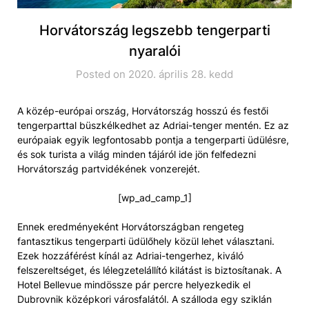
Horvátország legszebb tengerparti
nyaralói
Posted on 2020. április 28. kedd
A közép-európai ország, Horvátország hosszú és festői
tengerparttal büszkélkedhet az Adriai-tenger mentén. Ez az
európaiak egyik legfontosabb pontja a tengerparti üdülésre,
és sok turista a világ minden tájáról ide jön felfedezni
Horvátország partvidékének vonzerejét.
[wp_ad_camp_1]
Ennek eredményeként Horvátországban rengeteg
fantasztikus tengerparti üdülőhely közül lehet választani.
Ezek hozzáférést kínál az Adriai-tengerhez, kiváló
felszereltséget, és lélegzetelállító kilátást is biztosítanak. A
Hotel Bellevue mindössze pár percre helyezkedik el
Dubrovnik középkori városfalától. A szálloda egy sziklán