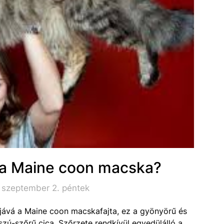
a Maine coon macska?
 szeptember 2. péntek
jává a Maine coon macskafajta, ez a gyönyörű és
zú-szőrű cica. Szőrzete rendkívül egyedülálló a