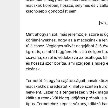
macskák körében, hosszú, selymes és vízálló,
különösebb gondozást sem.
[wp_
Mint ahogyan sok más jellemzője, szőre is 
körülményekhez, hogy az a macskának a lehet
túléléshez. Végleges súlyát nagyjából 3-5 év
kg-ot is, nemtől függően. Hosszú és igen bo
csavarja, ezzel is védekezve az esetleges kih
és hosszú szőr borítja, ami szigetel a hideg e
cicának.
Termetét és egyéb sajátosságait annak köszön
macskákhoz eredeztetik, illetve szintén Euró
helyként. Eszerint a tengerészek vitték mag
kiállta a rendkívül hideg időjárás próbáit is 
típus. Termetéhez képest vékony, trillázó ha