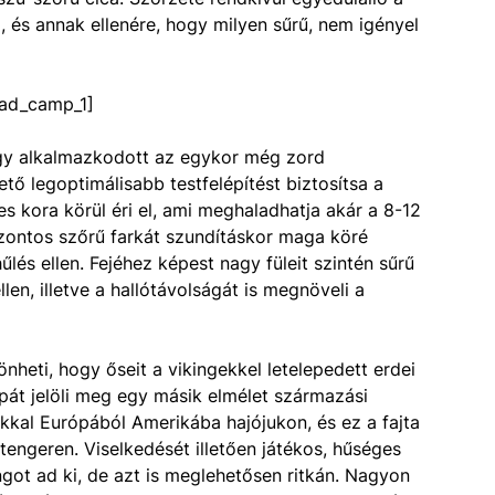
 és annak ellenére, hogy milyen sűrű, nem igényel
ad_camp_1]
úgy alkalmazkodott az egykor még zord
ő legoptimálisabb testfelépítést biztosítsa a
es kora körül éri el, ami meghaladhatja akár a 8-12
zontos szőrű farkát szundításkor maga köré
űlés ellen. Fejéhez képest nagy füleit szintén sűrű
llen, illetve a hallótávolságát is megnöveli a
heti, hogy őseit a vikingekkel letelepedett erdei
pát jelöli meg egy másik elmélet származási
ukkal Európából Amerikába hajójukon, és ez a fajta
a tengeren. Viselkedését illetően játékos, hűséges
ngot ad ki, de azt is meglehetősen ritkán. Nagyon