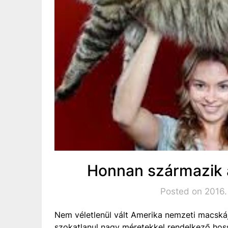
Honnan származik 
Posted on 2016.
Nem véletlenül vált Amerika nemzeti macská
szokatlanul nagy méretekkel rendelkező hoss