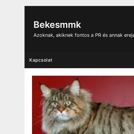
Skip
to
content
Bekesmmk
Azoknak, akiknek fontos a PR és annak ere
Kapcsolat