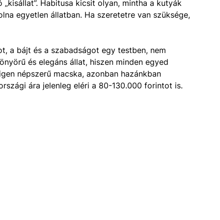
„kisállat”. Habitusa kicsit olyan, mintha a kutyák
olna egyetlen állatban. Ha szeretetre van szüksége,
ágot, a bájt és a szabadságot egy testben, nem
önyörű és elegáns állat, hiszen minden egyed
tt igen népszerű macska, azonban hazánkban
ági ára jelenleg eléri a 80-130.000 forintot is.