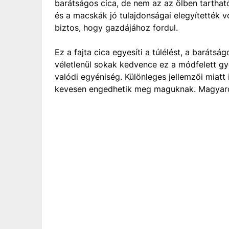
barátságos cica, de nem az az ölben tartható 
és a macskák jó tulajdonságai elegyítették v
biztos, hogy gazdájához fordul.
Ez a fajta cica egyesíti a túlélést, a baráts
véletlenül sokak kedvence ez a módfelett gy
valódi egyéniség. Különleges jellemzői mia
kevesen engedhetik meg maguknak. Magyarorsz