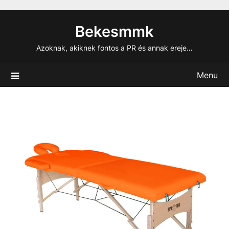
Skip
to
Bekesmmk
content
Azoknak, akiknek fontos a PR és annak ereje…
Menu