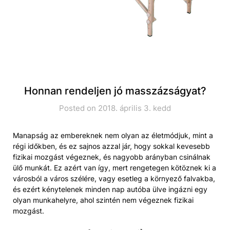
Honnan rendeljen jó masszázságyat?
Posted on 2018. április 3. kedd
Manapság az embereknek nem olyan az életmódjuk, mint a
régi időkben, és ez sajnos azzal jár, hogy sokkal kevesebb
fizikai mozgást végeznek, és nagyobb arányban csinálnak
ülő munkát. Ez azért van így, mert rengetegen kötöznek ki a
városból a város szélére, vagy esetleg a környező falvakba,
és ezért kénytelenek minden nap autóba ülve ingázni egy
olyan munkahelyre, ahol szintén nem végeznek fizikai
mozgást.