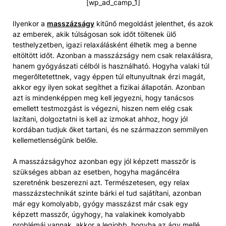
[wp_ad_camp_1]
Ilyenkor a
masszázságy
kitűnő megoldást jelenthet, és azok
az emberek, akik túlságosan sok időt töltenek ülő
testhelyzetben, igazi relaxálásként élhetik meg a benne
eltöltött időt. Azonban a masszázságy nem csak relaxálásra,
hanem gyógyászati célból is használható. Hogyha valaki túl
megerőltetettnek, vagy éppen túl eltunyultnak érzi magát,
akkor egy ilyen sokat segíthet a fizikai állapotán. Azonban
azt is mindenképpen meg kell jegyezni, hogy tanácsos
emellett testmozgást is végezni, hiszen nem elég csak
lazítani, dolgoztatni is kell az izmokat ahhoz, hogy jól
kordában tudjuk őket tartani, és ne származzon semmilyen
kellemetlenségünk belőle.
A masszázságyhoz azonban egy jól képzett masszőr is
szükséges abban az esetben, hogyha magáncélra
szeretnénk beszerezni azt. Természetesen, egy relax
masszázstechnikát szinte bárki el tud sajátítani, azonban
már egy komolyabb, gyógy masszázst már csak egy
képzett masszőr, úgyhogy, ha valakinek komolyabb
problémái vannak, akkor a legjobb, hogyha az ágy mellé