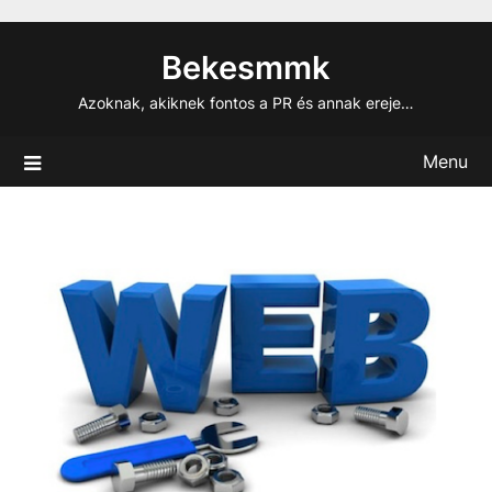
Skip
to
Bekesmmk
content
Azoknak, akiknek fontos a PR és annak ereje…
Menu