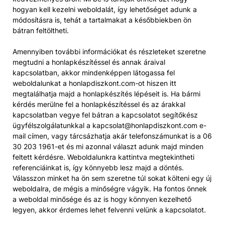
hogyan kell kezelni weboldalát, így lehetőséget adunk a
módosításra is, tehát a tartalmakat a későbbiekben ön
bátran feltöltheti.
Amennyiben további információkat és részleteket szeretne
megtudni a honlapkészítéssel és annak áraival
kapcsolatban, akkor mindenképpen látogassa fel
weboldalunkat a honlapdiszkont.com-ot hiszen itt
megtalálhatja majd a honlapkészítés lépéseit is. Ha bármi
kérdés merülne fel a honlapkészítéssel és az árakkal
kapcsolatban vegye fel bátran a kapcsolatot segítőkész
ügyfélszolgálatunkkal a kapcsolat@honlapdiszkont.com e-
mail címen, vagy tárcsázhatja akár telefonszámunkat is a 06
30 203 1961-et és mi azonnal választ adunk majd minden
feltett kérdésre. Weboldalunkra kattintva megtekintheti
referenciáinkat is, így könnyebb lesz majd a döntés.
Válasszon minket ha ön sem szeretne túl sokat költeni egy új
weboldalra, de mégis a minőségre vágyik. Ha fontos önnek
a weboldal minősége és az is hogy könnyen kezelhető
legyen, akkor érdemes lehet felvenni velünk a kapcsolatot.