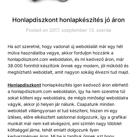
Honlapdiszkont honlapkészítés jó áron
Posted on 2017. szeptember 13. szerda
Ha azt szeretné, hogy vadonat új weboldalát már egy hét
múlva használatba vegye, akkor forduljon hozzánk a
honlapdiszkont.com weboldalon, és mi kedvező áron, már
38.000 forinttól készítünk önnek egy modern, jól működő és
megbízható weboldalt, amit nagyon sokáig élvezni tud majd.
Honlapdiszkont
honlapkészítés igen kedvező áron elérhető
a honlapdiszkont.com weboldalon, így ha nem szeretne túl
sokat költeni egy weboldalra, de mégis minőségi weboldalra
vágyik, akkor jó helyen jár nálunk. Csapatunk minden
weboldalt villámgyorsan el tud készíteni, hiszen mi egy
ízléses, előre elkészített sablonnal dolgozunk, így a grafikai
munkát már nem kell elvégezni, ami szintén nagy többlet
költséggel járna, tehát emiatt dolgozunk ilyen
kedvezményes áron. Mi be is tanítjuk önnek azt hogy