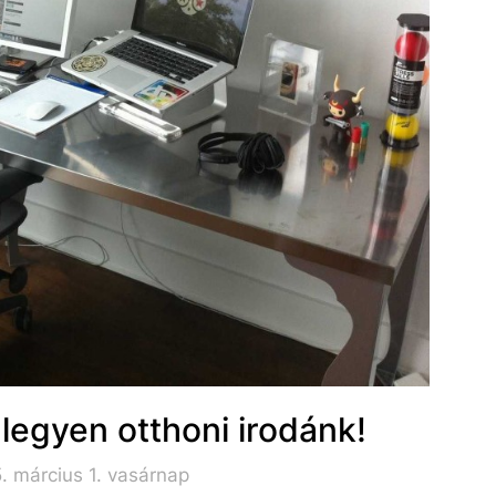
legyen otthoni irodánk!
. március 1. vasárnap