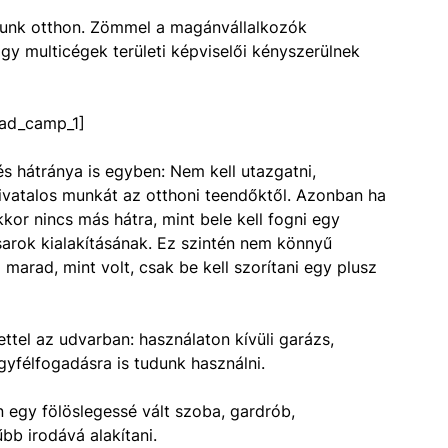
zunk otthon. Zömmel a magánvállalkozók
gy multicégek területi képviselői kényszerülnek
ad_camp_1]
 hátránya is egyben: Nem kell utazgatni,
hivatalos munkát az otthoni teendőktől. Azonban ha
or nincs más hátra, mint bele kell fogni egy
arok kialakításának. Ez szintén nem könnyű
marad, mint volt, csak be kell szorítani egy plusz
ttel az udvarban: használaton kívüli garázs,
ügyfélfogadásra is tudunk használni.
n egy fölöslegessé vált szoba, gardrób,
bb irodává alakítani.