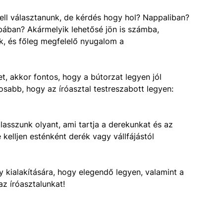
kell választanunk, de kérdés hogy hol? Nappaliban?
ában? Akármelyik lehetősé jön is számba,
nk, és főleg megfelelő nyugalom a
et, akkor fontos, hogy a bútorzat legyen jól
osabb, hogy az íróasztal testreszabott legyen:
asszunk olyant, ami tartja a derekunkat és az
 kelljen esténként derék vagy vállfájástól
y kialakítására, hogy elegendő legyen, valamint a
az íróasztalunkat!