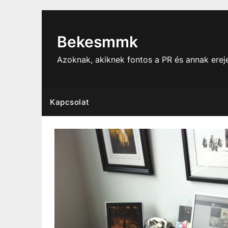
Skip
to
content
Bekesmmk
Azoknak, akiknek fontos a PR és annak ere
Kapcsolat