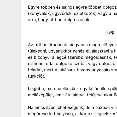
Egyre többen és sajnos egyre többet dolgo
(könyvelők, ügyvédek, üzletkötők) vagy a na
arra, hogy otthon dolgozzanak.
[wp_
Az otthoni irodának megvan a maga előnye és
tülekedni, ugyanakkor nehéz elválasztani a 
ez bizonyul a legcélszerűbb megoldásnak, akk
otthoni iroda, dolgozó szoba, vagy dolgozós
feladat, mert a lakásunk bizony ugyanakkora 
funkciót.
Legjobb, ha rendelkezünk egy különálló épüle
melléképület, amit átalakítva, felújítva akár 
Ha nincs ilyen lehetőségünk, de a házban va
megüresedett helyiség, akkor azt legcélszerű