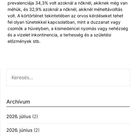
prevalenciája 34,3% volt azoknál a nőknél, akiknek még van
méhük, és 32,9% azoknál a nőknél, akiknél méheltávolítás
volt. A kórtörténet tekintetében az orvos kérdéseket tehet
fel olyan tünetekkel kapcsolatban, mint a duzzanat vagy
csomók a hüvelyben, a kismedencei nyomás vagy nehézség
és a vizelet inkontinencia, a terhesség és a születési
előzmények stb.
KERESÉS:
Archívum
2026. július
(2)
2026. június
(2)