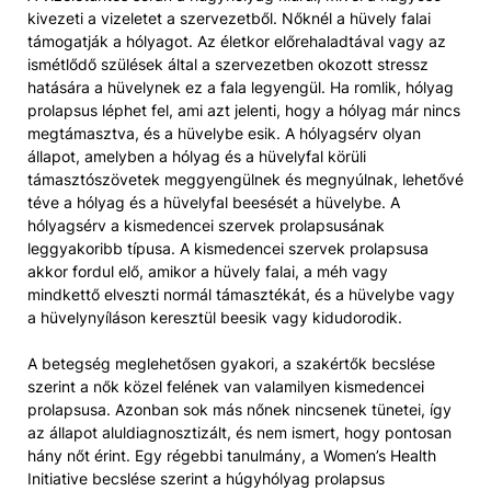
kivezeti a vizeletet a szervezetből. Nőknél a hüvely falai
támogatják a hólyagot. Az életkor előrehaladtával vagy az
ismétlődő szülések által a szervezetben okozott stressz
hatására a hüvelynek ez a fala legyengül. Ha romlik, hólyag
prolapsus léphet fel, ami azt jelenti, hogy a hólyag már nincs
megtámasztva, és a hüvelybe esik. A hólyagsérv olyan
állapot, amelyben a hólyag és a hüvelyfal körüli
támasztószövetek meggyengülnek és megnyúlnak, lehetővé
téve a hólyag és a hüvelyfal beesését a hüvelybe. A
hólyagsérv a kismedencei szervek prolapsusának
leggyakoribb típusa. A kismedencei szervek prolapsusa
akkor fordul elő, amikor a hüvely falai, a méh vagy
mindkettő elveszti normál támasztékát, és a hüvelybe vagy
a hüvelynyíláson keresztül beesik vagy kidudorodik.
A betegség meglehetősen gyakori, a szakértők becslése
szerint a nők közel felének van valamilyen kismedencei
prolapsusa. Azonban sok más nőnek nincsenek tünetei, így
az állapot aluldiagnosztizált, és nem ismert, hogy pontosan
hány nőt érint. Egy régebbi tanulmány, a Women’s Health
Initiative becslése szerint a húgyhólyag prolapsus