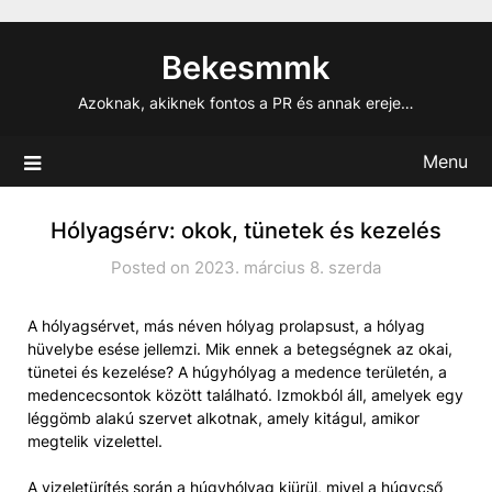
Skip
to
Bekesmmk
content
Azoknak, akiknek fontos a PR és annak ereje…
Menu
Hólyagsérv: okok, tünetek és kezelés
Posted on 2023. március 8. szerda
A hólyagsérvet, más néven hólyag prolapsust, a hólyag
hüvelybe esése jellemzi. Mik ennek a betegségnek az okai,
tünetei és kezelése? A húgyhólyag a medence területén, a
medencecsontok között található. Izmokból áll, amelyek egy
léggömb alakú szervet alkotnak, amely kitágul, amikor
megtelik vizelettel.
A vizeletürítés során a húgyhólyag kiürül, mivel a húgycső