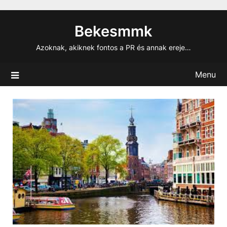
Skip
to
Bekesmmk
content
Azoknak, akiknek fontos a PR és annak ereje…
Menu