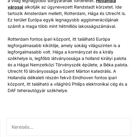
a világ legnagyobb sörgyárának történetét.
Hollandia
városai
alkotják az úgynevezett Randstadt körzetet. Ide
tartozik Amsterdam mellett, Rotterdam, Hága és Utrecht is.
Ez terület Európa egyik legnagyobb agglomerációjának
számít a maga több mint hétmilliós lakosságszámával.
Rotterdam fontos ipari központ, itt található Európa
legforgalmasabb kikötője, amely sokáig világszinten is a
legforgalmasabb volt. Hága a kormányzat és a király
székhelye is, legfőbb látványossága a holland királyi palota
és a Hágai Nemzetközi Törvényszék épülete, a Béka palota.
Utrecht fő látványossága a Szent Márton katedrális. A
Hollandia délkeleti részén fekvő Eindhoven fontos ipari
központ, itt található a világhírű Philips elektronikai cég és a
DAF teherautógyár székhelye.
KERESÉS: