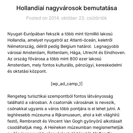
Hollandiai nagyvárosok bemutatása
Posted on 2014. október 23. csütörtök
Nyugat-Európában fekszik a több mint tízmillió lakosú
Hollandia, amelyet nyugatról az Atlanti-óceán, keletről
Németország, délről pedig Belgium határol. Legnagyobb
városai Amsterdam, Rotterdam, Hága, Utrecht és Eindhoven.
Az ország fővárosa a több mint 800 ezer lakosú
Amsterdam, mely fontos kulturális, pénzügyi, kereskedelmi
és oktatási központ.
[wp_ad_camp_1]
Rengeteg turisztikai szempontból fontos látványosság
található a városban. A csatornák városának is nevezik,
csónakkal ugyanis a város több pontjára is el lehet jutni. A
leghíresebb múzeuma a Rijksmuseum, ahol a két világhírű
festő, Rembrandt és Vincent Van Gogh gyönyörű alkotásait
csodálhatjuk meg. A Heineken múzeumban megismerhetjük