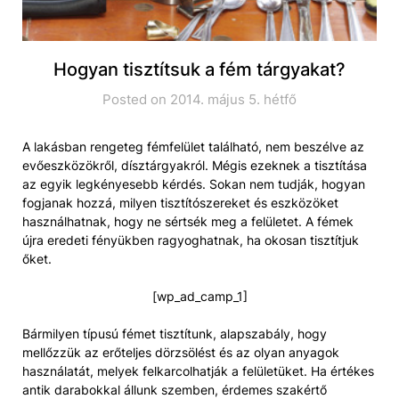
Hogyan tisztítsuk a fém tárgyakat?
Posted on 2014. május 5. hétfő
A lakásban rengeteg fémfelület található, nem beszélve az
evőeszközökről, dísztárgyakról. Mégis ezeknek a tisztítása
az egyik legkényesebb kérdés. Sokan nem tudják, hogyan
fogjanak hozzá, milyen tisztítószereket és eszközöket
használhatnak, hogy ne sértsék meg a felületet. A fémek
újra eredeti fényükben ragyoghatnak, ha okosan tisztítjuk
őket.
[wp_ad_camp_1]
Bármilyen típusú fémet tisztítunk, alapszabály, hogy
mellőzzük az erőteljes dörzsölést és az olyan anyagok
használatát, melyek felkarcolhatják a felületüket. Ha értékes
antik darabokkal állunk szemben, érdemes szakértő