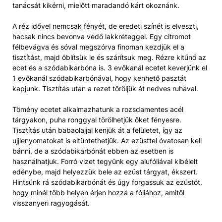
tanácsát kikérni, mielőtt maradandó kárt okoznánk.
A réz idővel nemcsak fényét, de eredeti színét is elveszti,
hacsak nincs bevonva védő lakkréteggel. Egy citromot
félbevágva és sóval megszórva finoman kezdjük el a
tisztítást, majd öblítsük le és szárítsuk meg. Rézre kitűnő az
ecet és a szódabikarbóna is. 3 evőkanál ecetet keverjünk el
1 evőkanál szódabikarbónával, hogy kenhető pasztát
kapjunk. Tisztítás után a rezet töröljük át nedves ruhával.
Tömény ecetet alkalmazhatunk a rozsdamentes acél
tárgyakon, puha ronggyal törölhetjük őket fényesre.
Tisztítás után babaolajjal kenjük át a felületet, így az
ujjlenyomatokat is eltüntethetjük. Az ezüsttel óvatosan kell
bánni, de a szódabikarbónát ebben az esetben is
használhatjuk. Forró vizet tegyünk egy alufóliával kibélelt
edénybe, majd helyezzük bele az ezüst tárgyat, ékszert.
Hintsünk rá szódabikarbónát és úgy forgassuk az ezüstöt,
hogy minél több helyen érjen hozzá a fóliához, amitől
visszanyeri ragyogását.