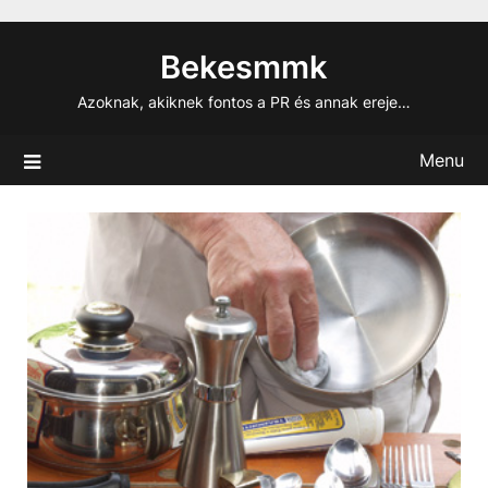
Skip
to
Bekesmmk
content
Azoknak, akiknek fontos a PR és annak ereje…
Menu