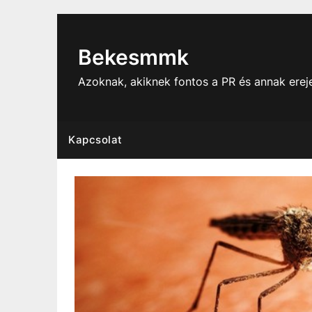
Skip
to
content
Bekesmmk
Azoknak, akiknek fontos a PR és annak ere
Kapcsolat