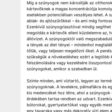
Míg a szúnyogok nem károsítják az otthonoka
kártevőknek a magas koncentrációja komoly
esetekben potenciálisan veszélyes lehet. A s
ablak- és ajtószűrőkkel – és ami még fontosab
Ezenkívül szúnyogriasztóval mindig segíthet
megoldás e kártevők elleni küzdelemre az, h
állóvizet. A szúnyogoktól való megszabadu
a tények az élet tényei – mindenhol megtal
tőlük, vagy teljesen megelőzni őket. A pen
szükségük a növekedéshez ezért a legtöbb ke
felszámolására vagy kezelésére összpontosít.
szúnyogokat, amikor a szabadban ül.
Szinte minden, ami víztartó, legyen az termé
szúnyogoknak. A levelekre, pálmafákra és eg
kis medencéket hoz létre, ahol a szúnyogok
érdekében tartsa rendben az udvart. Ezenkív
bútorokat, gyertyatartókat vagy egyéb meste
egy tavacska vagy más dekoratív vízi elem a