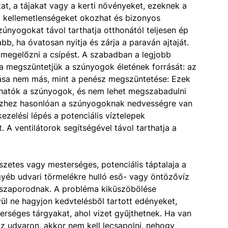
t, a tájakat vagy a kerti növényeket, ezeknek a
 kellemetlenségeket okozhat és bizonyos
zúnyogokat távol tarthatja otthonától teljesen ép
b, ha óvatosan nyitja és zárja a paraván ajtaját.
 megelőzni a csípést. A szabadban a legjobb
a megszüntetjük a szúnyogok életének forrását: az
lása nem más, mint a penész megszüntetése: Ezek
álhatók a szúnyogok, és nem lehet megszabadulni
észhez hasonlóan a szúnyogoknak nedvességre van
zelési lépés a potenciális víztelepek
 A ventilátorok segítségével távol tarthatja a
szetes vagy mesterséges, potenciális táptalaja a
yéb udvari törmelékre hulló eső- vagy öntözővíz
 szaporodnak. A probléma kiküszöbölése
ül ne hagyjon kedvtelésből tartott edényeket,
rséges tárgyakat, ahol vizet gyűjthetnek. Ha van
z udvaron, akkor nem kell lecsapolni, nehogy