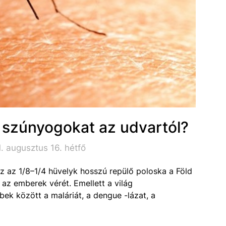
a szúnyogokat az udvartól?
. augusztus 16. hétfő
Ez az 1/8–1/4 hüvelyk hosszú repülő poloska a Föld
 az emberek vérét. Emellett a világ
bek között a maláriát, a dengue -lázat, a