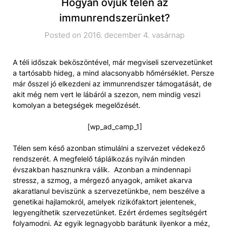
Hogyan óvjuk télen az
immunrendszerünket?
Posted on 2016. december 4. vasárnap
A téli időszak beköszöntével, már megviseli szervezetünket
a tartósabb hideg, a mind alacsonyabb hőmérséklet. Persze
már ősszel jó elkezdeni az immunrendszer támogatását, de
akit még nem vert le lábáról a szezon, nem mindig veszi
komolyan a betegségek megelőzését.
[wp_ad_camp_1]
Télen sem késő azonban stimulálni a szervezet védekező
rendszerét. A megfelelő táplálkozás nyilván minden
évszakban hasznunkra válik. Azonban a mindennapi
stressz, a szmog, a mérgező anyagok, amiket akarva
akaratlanul beviszünk a szervezetünkbe, nem beszélve a
genetikai hajlamokról, amelyek rizikófaktort jelentenek,
legyengíthetik szervezetünket. Ezért érdemes segítségért
folyamodni. Az egyik legnagyobb barátunk ilyenkor a méz,