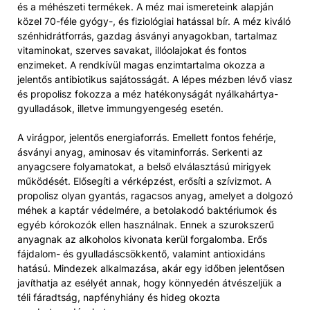
és a méhészeti termékek. A méz mai ismereteink alapján
közel 70-féle gyógy-, és fiziológiai hatással bír. A méz kiváló
szénhidrátforrás, gazdag ásványi anyagokban, tartalmaz
vitaminokat, szerves savakat, illóolajokat és fontos
enzimeket. A rendkívül magas enzimtartalma okozza a
jelentős antibiotikus sajátosságát. A lépes mézben lévő viasz
és propolisz fokozza a méz hatékonyságát nyálkahártya-
gyulladások, illetve immungyengeség esetén.
A virágpor, jelentős energiaforrás. Emellett fontos fehérje,
ásványi anyag, aminosav és vitaminforrás. Serkenti az
anyagcsere folyamatokat, a belső elválasztású mirigyek
működését. Elősegíti a vérképzést, erősíti a szívizmot. A
propolisz olyan gyantás, ragacsos anyag, amelyet a dolgozó
méhek a kaptár védelmére, a betolakodó baktériumok és
egyéb kórokozók ellen használnak. Ennek a szurokszerű
anyagnak az alkoholos kivonata kerül forgalomba. Erős
fájdalom- és gyulladáscsökkentő, valamint antioxidáns
hatású. Mindezek alkalmazása, akár egy időben jelentősen
javíthatja az esélyét annak, hogy könnyedén átvészeljük a
téli fáradtság, napfényhiány és hideg okozta