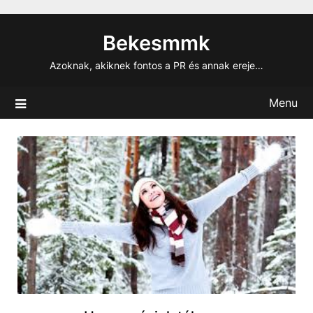
Skip
to
Bekesmmk
content
Azoknak, akiknek fontos a PR és annak ereje…
Menu