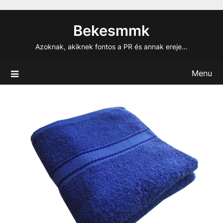
Skip
to
Bekesmmk
content
Azoknak, akiknek fontos a PR és annak ereje…
Menu