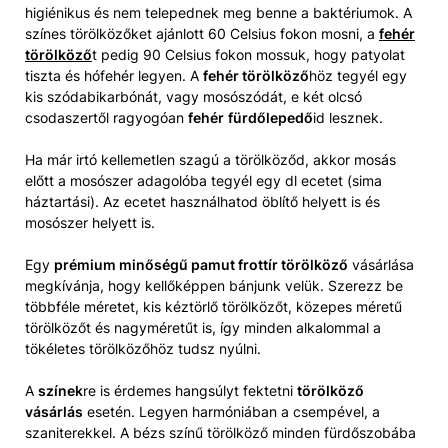
higiénikus és nem telepednek meg benne a baktériumok. A
színes törölközőket ajánlott 60 Celsius fokon mosni, a
fehér
törölköző
t pedig 90 Celsius fokon mossuk, hogy patyolat
tiszta és hófehér legyen. A
fehér törölköző
höz tegyél egy
kis szódabikarbónát, vagy mosószódát, e két olcsó
csodaszertől ragyogóan
fehér
fürdőlepedő
id lesznek.
Ha már irtó kellemetlen szagú a törölköződ, akkor mosás
előtt a mosószer adagolóba tegyél egy dl ecetet (sima
háztartási). Az ecetet használhatod öblítő helyett is és
mosószer helyett is.
Egy
prémium minőségű pamut frottír törölköző
vásárlása
megkívánja, hogy kellőképpen bánjunk velük. Szerezz be
többféle méretet, kis kéztörlő törölközőt, közepes méretű
törölközőt és nagyméretűt is, így minden alkalommal a
tökéletes törölközőhöz tudsz nyúlni.
A
színek
re is érdemes hangsúlyt fektetni
törölköző
vásárlás
esetén. Legyen harmóniában a csempével, a
szaniterekkel. A bézs színű törölköző minden fürdőszobába