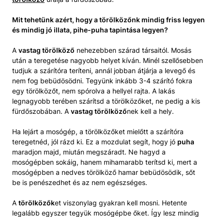
Mit tehetünk azért, hogy a törölközőnk mindig friss legyen
és mindig jó illata, pihe-puha tapintása legyen?
A
vastag törölköző
nehezebben szárad társaitól. Mosás
után a teregetése nagyobb helyet kíván. Minél szellősebben
tudjuk a szárítóra teríteni, annál jobban átjárja a levegő és
nem fog bebüdösödni. Tegyünk inkább 3-4 szárító fokra
egy törölközőt, nem spórolva a hellyel rajta. A lakás
legnagyobb terében szárítsd a törölközőket, ne pedig a kis
fürdőszobában. A
vastag törölköző
nek kell a hely.
Ha lejárt a mosógép, a törölközőket mielőtt a szárítóra
teregetnéd, jól rázd ki. Ez a mozdulat segít, hogy jó
puha
maradjon majd, miután megszáradt. Ne hagyd a
mosógépben sokáig, hanem mihamarabb terítsd ki, mert a
mosógépben a nedves törölköző hamar bebüdösödik, sőt
be is penészedhet és az nem egészséges.
A
törölközők
et viszonylag gyakran kell mosni. Hetente
legalább egyszer tegyük mosógépbe őket. Így lesz mindig