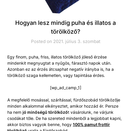
Hogyan lesz mindig puha és illatos a
törölköző?
Posted on 2021. július 3. szombat
Egy finom, puha, friss, illatos törölköző jóleső érzése
mindenkit megnyugtat a nyűgös, fárasztó napok után.
Azonban ez az érzés átcsaphat negatív irányba is, ha a
törölköző szaga kellemetlen, vagy tapintása érdes.
[wp_ad_camp_1]
A megfelelő mosással, szárítással, fürdőszobád törölközője
minden alkalommal elkényeztet, amikor hozzád ér. Persze
ha nem
jó minőségű törölköző
t vásárolunk, ne várjunk
csodákat tőle. De ha szereted mindenből a legjobbat kapni,
akkor biztos vagyok benne, hogy
100% pamut frottír
törölköző
uralja a fürdőszobád.