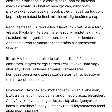
életterét. Szabadon álló családi házakban ez biztosan
megvalósítható. Akiknél ez nem így van, különböző
praktikákkal pótolhatják a napot: pl. egy napsárga függöny
képes olyan hatást kelteni, mintha mindig besütne a nap.
Rend, tisztaság – A rend a lelkiállapotunk kivetülése a tárgyi
világra. Kiváló lelki terápia, ha elkezdünk rendet rakni, így
tisztulunk mi magunk is testben, lélekben, szellemben.
Azonban a rend folyamatos fenntartása a legnehezebb
feladat.
Illatok – A lakásban uralkodó kellemes illat jó érzést kelt az
emberben, legyen ez egy frissen készült kávé illata vagy
akár egy illóolaj kellemes aromája. Természetes
környezetben a rendszeres szellőztetés is friss levegővel
tölti fel az otthonunkat.
Növények – Akiknek sok szobanövényük van a lakásban,
biztosra vehetjük, hogy van állandó megújulás,az életükben.
A növények folyamatos gondozást, táplálást igényelnek,
innen is leszűrhető, hogy ki mennyire tud folyamatosan tenni
élete megújulásáért.