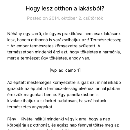
Hogy lesz otthon a lakásból?
Posted on 2014. október 2. csütörtök
Néhány egyszerű, de ügyes praktikával nem csak lakásunk
lesz, hanem otthonná is varázsolhatjuk azt! Természetesség
– Az ember természetes környezetre született. A
természetben mindenki érzi azt, hogy tökéletes a harmónia,
mert a természet úgy tökéletes, ahogy van.
[wp_ad_camp_1]
Az épített mesterséges környezetre is igaz ez: minél inkább
igazodik az épület a természetesség elvéhez, annál jobban
érezzük magunkat benne. Egy panellakásban is
kiválaszthatjuk a színeket tudatosan, használhatunk
természetes anyagokat..
Fény – Kivétel nélkül mindenki vágyik arra, hogy a nap
körbejárja az otthonát, és egész nap fénnyel töltse meg az