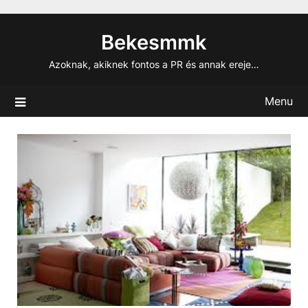
Skip
to
Bekesmmk
content
Azoknak, akiknek fontos a PR és annak ereje…
Menu