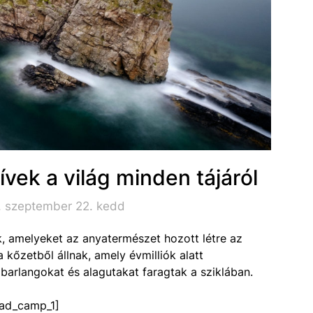
ívek a világ minden tájáról
. szeptember 22. kedd
k, amelyeket az anyatermészet hozott létre az
 kőzetből állnak, amely évmilliók alatt
 barlangokat és alagutakat faragtak a sziklában.
ad_camp_1]