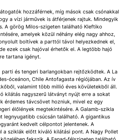
i látogatók hozzáférnek, míg mások csak csónakkal
gy a vízi járművek is átférjenek rajtuk. Mindegyik
s. A görög Milos-szigeten található Kleftiko
kintésére, amelyek közül néhány elég nagy ahhoz,
nyolult boltívek a parttól távol helyezkednek el,
e ezek csak hajóval érhetők el. A legtöbb hajó
re tartana igényt.
 parti és tengeri barlangokban rejtőzködtek. A La
es-óceánon, Chile Antofagasta régiójában. Az ív
őből, valamint több millió éves kövületekből áll.
ló kilátás nagyszerű látványt nyújt erre a sokat
nak érdemes távcsövet hozniuk, mivel ez egy
ngeri élőlények megtekintésére. A Galamb-szikla
út legnyugatibb csúcsán található. A gigantikus
gyaránt kedvelt célpontot jelentenek. A
a sziklák előtt kiváló kilátási pont. A Nagy Pollet
közelében fekszik. A Fanad-félszigeten található