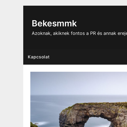
Skip
to
content
Bekesmmk
Azoknak, akiknek fontos a PR és annak ere
Kapcsolat