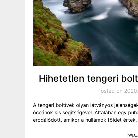
Hihetetlen tengeri bolt
Posted on 2020
A tengeri boltívek olyan látványos jelensége
óceánok kis segítségével. Általában egy puha
erodálódott, amikor a hullámok földet értek,
[wp_