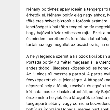
Néhány boltívhez apály idején a tengerpart
érhetők el. Néhány boltív elég nagy ahhoz, ho
tökéletes helyet biztosít a fotósok számára i
lehetőséget kínál több tengeri boltív megte
hogy hajóval közlekedhessen rajta. Ezek a bo
és minden méretben és formában láthatóak, d
tartalmaz egy megállót az úszáshoz is, ha er
A helyi legenda szerint a kalózok korábban a
Portada boltív 43 méter magasan áll a Csend
andezitkőből, üledékes kőzetekből és homokk
Az ív nincs túl messze a parttól. A partra nyí
fényképezett chilei jelenségre. A látogatók
népszerű hely a fókák, keselyűk és egyéb te
két hatalmas sziklaalakzatból áll, amely Bejr
őrszemek a helyiek és a látogatók számára e
tengerparti sétány, vagy corniche közvetlenül 
boltív az írországi Donegal megye partjának 