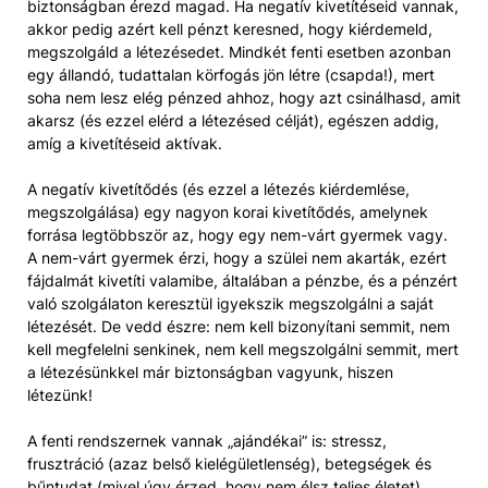
biztonságban érezd magad. Ha negatív kivetítéseid vannak,
akkor pedig azért kell pénzt keresned, hogy kiérdemeld,
megszolgáld a létezésedet. Mindkét fenti esetben azonban
egy állandó, tudattalan körfogás jön létre (csapda!), mert
soha nem lesz elég pénzed ahhoz, hogy azt csinálhasd, amit
akarsz (és ezzel elérd a létezésed célját), egészen addig,
amíg a kivetítéseid aktívak.
A negatív kivetítődés (és ezzel a létezés kiérdemlése,
megszolgálása) egy nagyon korai kivetítődés, amelynek
forrása legtöbbször az, hogy egy nem-várt gyermek vagy.
A nem-várt gyermek érzi, hogy a szülei nem akarták, ezért
fájdalmát kivetíti valamibe, általában a pénzbe, és a pénzért
való szolgálaton keresztül igyekszik megszolgálni a saját
létezését. De vedd észre: nem kell bizonyítani semmit, nem
kell megfelelni senkinek, nem kell megszolgálni semmit, mert
a létezésünkkel már biztonságban vagyunk, hiszen
létezünk!
A fenti rendszernek vannak „ajándékai” is: stressz,
frusztráció (azaz belső kielégületlenség), betegségek és
bűntudat (mivel úgy érzed, hogy nem élsz teljes életet),