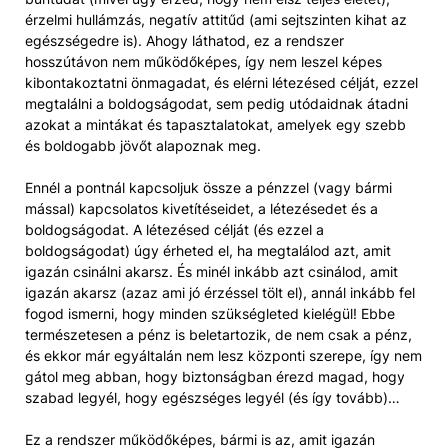
érzelmi hullámzás, negatív attitűd (ami sejtszinten kihat az
egészségedre is). Ahogy láthatod, ez a rendszer
hosszútávon nem működőképes, így nem leszel képes
kibontakoztatni önmagadat, és elérni létezésed célját, ezzel
megtalálni a boldogságodat, sem pedig utódaidnak átadni
azokat a mintákat és tapasztalatokat, amelyek egy szebb
és boldogabb jövőt alapoznak meg.
Ennél a pontnál kapcsoljuk össze a pénzzel (vagy bármi
mással) kapcsolatos kivetítéseidet, a létezésedet és a
boldogságodat. A létezésed célját (és ezzel a
boldogságodat) úgy érheted el, ha megtalálod azt, amit
igazán csinálni akarsz. És minél inkább azt csinálod, amit
igazán akarsz (azaz ami jó érzéssel tölt el), annál inkább fel
fogod ismerni, hogy minden szükségleted kielégül! Ebbe
természetesen a pénz is beletartozik, de nem csak a pénz,
és ekkor már egyáltalán nem lesz központi szerepe, így nem
gátol meg abban, hogy biztonságban érezd magad, hogy
szabad legyél, hogy egészséges legyél (és így tovább)…
Ez a rendszer működőképes, bármi is az, amit igazán