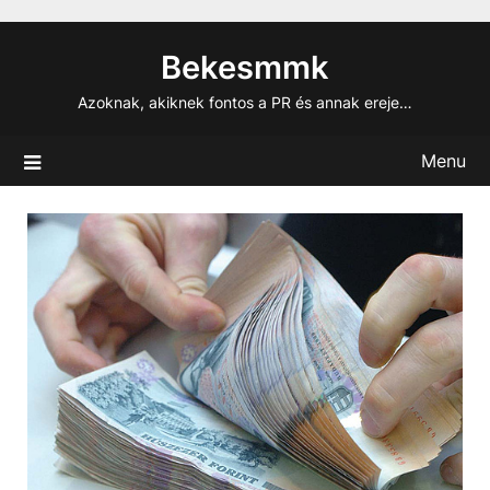
Skip
to
Bekesmmk
content
Azoknak, akiknek fontos a PR és annak ereje…
Menu