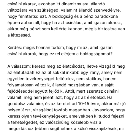
csinálni akarsz, azonban itt dinamizmusra, állandó
változásra van szükséged, valamint állandó szenvedélyre,
hogy fenntartsd ezt. A boldogság és a pénz paradoxona
éppen abban áll, hogy ha azt csinálod, amit igazán akarsz,
akkor még pénzt sem kell érte kapnod, mégis biztosítva van
a létezésed.
Kérdés: mégis honnan tudom, hogy mi az, amit igazán
csinálni akarok, hogy ezzel elérjem a boldogságomat?
A válaszom: keresd meg az életcélodat, illetve vizsgáld meg
az életutadat! Ez az út sokkal inkább egy irány, amely nem
egyetlen tevékenységet feltételez, nem statikus, hanem
folyamatosan változik, állandó mozgásban van, a saját
fejlődéseddel együtt fejlődik. Attól, mert szeretsz csinálni
valamit, még nem jelenti azt, hogy az az életcélod. Ha
gondolsz valamire, és az keretet ad 10-15 évre, akkor már jó
helyen jársz, vizsgálódj tovább magadban. Javasolom, hogy
keress olyan tevékenységeket, amelyekben ki tudod fejezni
a tehetségedet, ez valószínűleg közelebb visz a
megoldáshoz (ebben segíthetnek a külső visszajelzések, mi