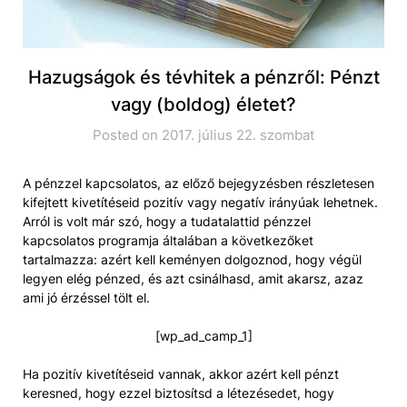
Hazugságok és tévhitek a pénzről: Pénzt
vagy (boldog) életet?
Posted on 2017. július 22. szombat
A pénzzel kapcsolatos, az előző bejegyzésben részletesen
kifejtett kivetítéseid pozitív vagy negatív irányúak lehetnek.
Arról is volt már szó, hogy a tudatalattid pénzzel
kapcsolatos programja általában a következőket
tartalmazza: azért kell keményen dolgoznod, hogy végül
legyen elég pénzed, és azt csinálhasd, amit akarsz, azaz
ami jó érzéssel tölt el.
[wp_ad_camp_1]
Ha pozitív kivetítéseid vannak, akkor azért kell pénzt
keresned, hogy ezzel biztosítsd a létezésedet, hogy