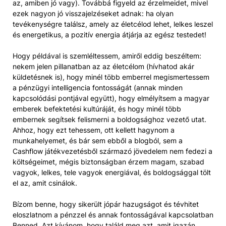
az, amiben jó vagy). Továbbá figyeld az érzelmeidet, mivel
ezek nagyon jó visszajelzéseket adnak: ha olyan
tevékenységre találsz, amely az életcélod lehet, lelkes leszel
és energetikus, a pozitív energia átjárja az egész testedet!
Hogy példával is szemléltessem, amiről eddig beszéltem:
nekem jelen pillanatban az az életcélom (hívhatod akár
küldetésnek is), hogy minél több emberrel megismertessem
a pénzügyi intelligencia fontosságát (annak minden
kapcsolódási pontjával együtt), hogy elmélyítsem a magyar
emberek befektetési kultúráját, és hogy minél több
embernek segítsek felismerni a boldogsághoz vezető utat.
Ahhoz, hogy ezt tehessem, ott kellett hagynom a
munkahelyemet, és bár sem ebből a blogból, sem a
Cashflow játékvezetésből származó jövedelem nem fedezi a
költségeimet, mégis biztonságban érzem magam, szabad
vagyok, lelkes, tele vagyok energiával, és boldogsággal tölt
el az, amit csinálok.
Bízom benne, hogy sikerült jópár hazugságot és tévhitet
eloszlatnom a pénzzel és annak fontosságával kapcsolatban
Benned. Azt kívánom, hogy találd meg azt, amit igazán